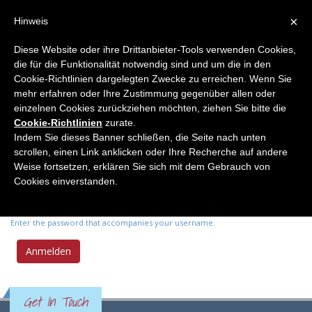
×
Hinweis
Diese Website oder ihre Drittanbieter-Tools verwenden Cookies,
die für die Funktionalität notwendig sind und um die in den
Primary tabs
Anmelden
(active
Neues Passwort anfordern
Cookie-Richtlinien dargelegten Zwecke zu erreichen. Wenn Sie
tab)
mehr erfahren oder Ihre Zustimmung gegenüber allen oder
einzelnen Cookies zurückziehen möchten, ziehen Sie bitte die
Benutzername
*
Cookie-Richtlinien
zurate.
Indem Sie dieses Banner schließen, die Seite nach unten
scrollen, einen Link anklicken oder Ihre Recherche auf andere
Enter your Elemente der Naturwissenschaft username.
Weise fortsetzen, erklären Sie sich mit dem Gebrauch von
Passwort
*
Cookies einverstanden.
Enter the password that accompanies your username.
Get In Touch