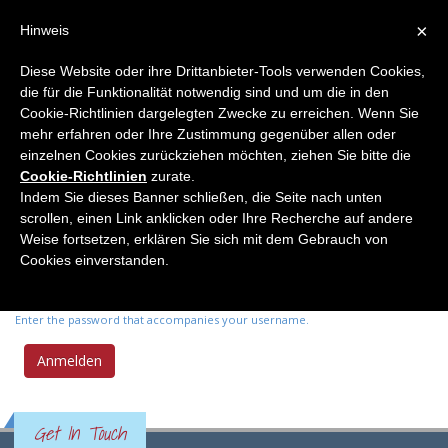
×
Hinweis
Diese Website oder ihre Drittanbieter-Tools verwenden Cookies,
die für die Funktionalität notwendig sind und um die in den
Primary tabs
Anmelden
(active
Neues Passwort anfordern
Cookie-Richtlinien dargelegten Zwecke zu erreichen. Wenn Sie
tab)
mehr erfahren oder Ihre Zustimmung gegenüber allen oder
einzelnen Cookies zurückziehen möchten, ziehen Sie bitte die
Benutzername
*
Cookie-Richtlinien
zurate.
Indem Sie dieses Banner schließen, die Seite nach unten
scrollen, einen Link anklicken oder Ihre Recherche auf andere
Enter your Elemente der Naturwissenschaft username.
Weise fortsetzen, erklären Sie sich mit dem Gebrauch von
Passwort
*
Cookies einverstanden.
Enter the password that accompanies your username.
Get In Touch