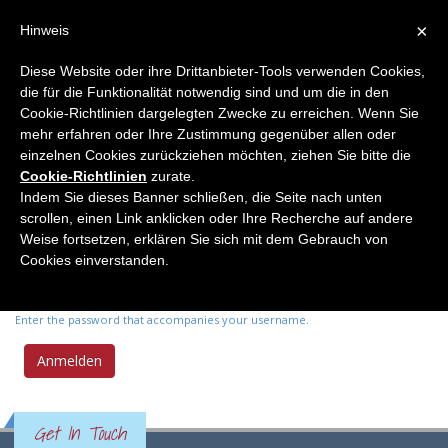
×
Hinweis
Diese Website oder ihre Drittanbieter-Tools verwenden Cookies,
die für die Funktionalität notwendig sind und um die in den
Primary tabs
Anmelden
(active
Neues Passwort anfordern
Cookie-Richtlinien dargelegten Zwecke zu erreichen. Wenn Sie
tab)
mehr erfahren oder Ihre Zustimmung gegenüber allen oder
einzelnen Cookies zurückziehen möchten, ziehen Sie bitte die
Benutzername
*
Cookie-Richtlinien
zurate.
Indem Sie dieses Banner schließen, die Seite nach unten
scrollen, einen Link anklicken oder Ihre Recherche auf andere
Enter your Elemente der Naturwissenschaft username.
Weise fortsetzen, erklären Sie sich mit dem Gebrauch von
Passwort
*
Cookies einverstanden.
Enter the password that accompanies your username.
Get In Touch