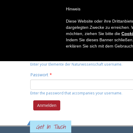
Hinweis
HOME
THEMEN
RUBRIK
Diese Website oder ihre Drittanbiet
Primary tabs
dargelegten Zwecke zu erreichen. 
Anmelden
(active
Neues Passwort anfordern
möchten, ziehen Sie bitte die
Cooki
tab)
Indem Sie dieses Banner schließen,
Benutzername
*
erklären Sie sich mit dem Gebrauc
Enter your Elemente der Naturwissenschaft username.
Passwort
*
Enter the password that accompanies your username.
Get In Touch