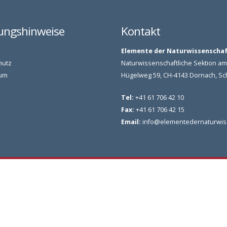
ungshinweise
Kontakt
Elemente der Naturwissenscha
hutz
Naturwissenschaftliche Sektion 
um
Hügelweg 59, CH-4143 Dornach, S
Tel:
+41 61 706 42 10
Fax:
+41 61 706 42 15
Email:
info@elementedernaturwis