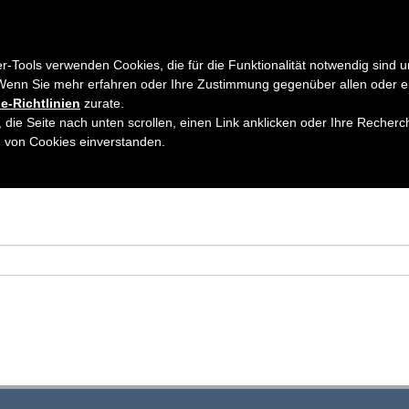
EN
AUSGABEN
ABONNEMENT
AUTORENHINWEISE
ARTIKE
er-Tools verwenden Cookies, die für die Funktionalität notwendig sind u
Wenn Sie mehr erfahren oder Ihre Zustimmung gegenüber allen oder e
e-Richtlinien
zurate.
 die Seite nach unten scrollen, einen Link anklicken oder Ihre Recherc
h von Cookies einverstanden.