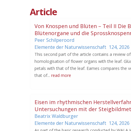
Article
Von Knospen und Blüten – Teil II Die 
Blütenorgane und die Sprossknospenn
Peer
Schilperoord
Elemente der Naturwissenschaft
124,
2026
This second part of the article contains a review o
homologisation of flower organs with the leaf. Glu
petals with that of the leaf. Eames compares the v
that of...
read more
Eisen im rhythmischen Herstellverfa
Untersuchungen mit der Steigbildme
Beatrix
Waldburger
Elemente der Naturwissenschaft
124,
2026
As part of the basic research conducted by WALA H