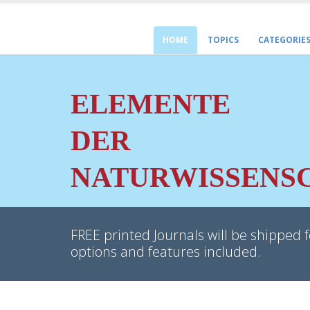
HOME
TOPICS
CATEGORIE
ELEMENTE
DER
NATURWISSENS
FREE printed Journals will be shipped f
options and features included.