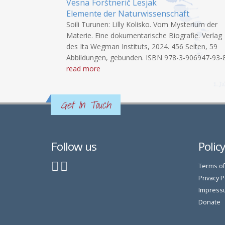
Vesna
Forštnerič Lesjak
Elemente der Naturwissenschaft
Soili Turunen: Lilly Kolisko. Vom Mysterium der
Materie. Eine dokumentarische Biografie. Verlag
des Ita Wegman Instituts, 2024. 456 Seiten, 59
Abbildungen, gebunden. ISBN 978-3-906947-93-8.
read more
Get In Touch
Follow us
Polic
Terms of
Privacy P
Impress
Donate