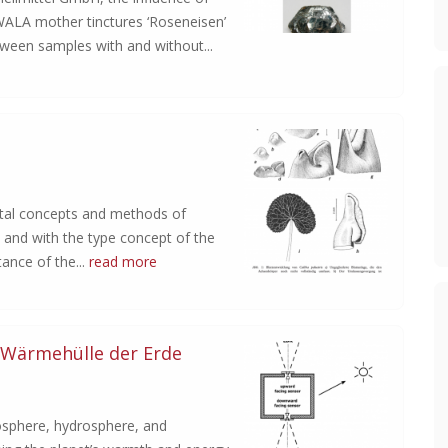
 WALA mother tinctures ‘Roseneisen’
tween samples with and without...
ental concepts and methods of
 and with the type concept of the
ance of the...
read more
 Wärmehülle der Erde
osphere, hydrosphere, and