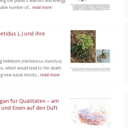
ning the planet’s warmth and energy
eable number of...
read more
etidus L.) und ihre
g hellebore (
Helleborus foetidus
)
ess, which would lead to the death
ng new basal shoots...
read more
gan für Qualitäten – am
 und Eisen auf den Duft