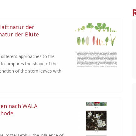
Blattnatur der
atur der Blüte
f different approaches to the
̈ck compares the shape of the
enation of the stem leaves with
hren nach WALA
thode
eilmittel GmbH, the influence of