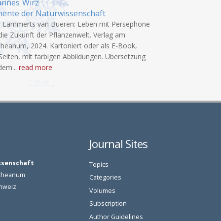
Pflanzenwelt
annes
Wirz
mente der Naturwissenschaft
h Lammerts van Bueren: Leben mit Persephone
die Zukunft der Pflanzenwelt. Verlag am
heanum, 2024. Kartoniert oder als E-Book,
Seiten, mit farbigen Abbildungen. Übersetzung
dem...
read more
Journal Sites
ssenschaft
Topics
oetheanum
Categories
chweiz
Volumes
Subscription
Author Guidelines