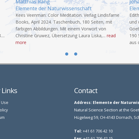
Matthias
Rang
Joh
Elemente der Naturwissenschaft
Ele
Kees Veenman: Color Meditation. Verlag Lindisfarne
Edit
Books, April 2024. Taschenbuch, 180 Seiten, mit
und 
farbigen Abbildungen. Mit einem Vorwort von
Goet
...
Christine Gruwez, Übersetzung Laura Liska,...
read
190 
more
aus 
Previous
Next
y Links
Contact
 Use
Address:
Elemente der Naturwi
olicy
Natural Science Section at the G
um
Hügelweg 59, CH-4143 Dornach, S
Tel:
+41 61 706 42 10
Fax:
+41 61 706 42 15