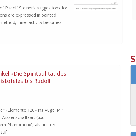
f Rudolf Steiner’s suggestions for
ions are expressed in painted
s method, inner activity becomes
S
kel «Die Spiritualität des
istoteles bis Rudolf
er «Elemente 120» ins Auge. Mir
 Wissenschaftsart (u.a.
 dem Phänomen»), als auch zu
auf.