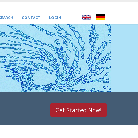
 SEARCH
CONTACT
LOGIN
Get Started Now!