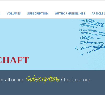
S
VOLUMES
SUBSCRIPTION
AUTHOR GUIDELINES
ARTICLE
CHAFT
Subscriptions.
or all online
Check out our