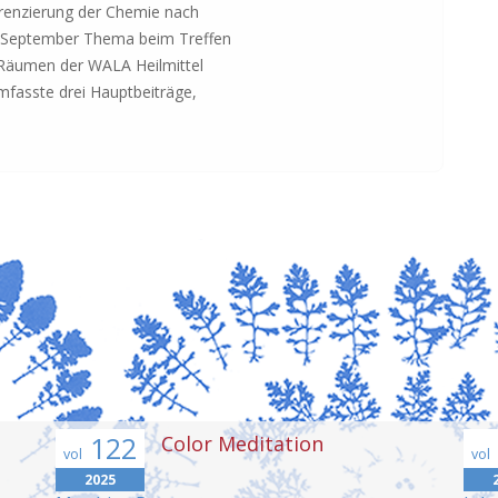
erenzierung der Chemie nach
 September Thema beim Treffen
 Räumen der WALA Heilmittel
asste drei Hauptbeiträge,
122
Color Meditation
vol
vol
2025