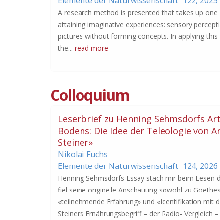
Elemente der Naturwissenschaft
122,
2025
A research method is presented that takes up one o
attaining imaginative experiences: sensory percept
pictures without forming concepts. In applying thi
the...
read more
Colloquium
Leserbrief zu Henning Sehmsdorfs Arti
Bodens: Die Idee der Teleologie von Ar
Steiner»
Nikolai
Fuchs
Elemente der Naturwissenschaft
124,
2026
Henning Sehmsdorfs Essay stach mir beim Lesen d
fiel seine originelle Anschauung sowohl zu Goethes
«teilnehmende Erfahrung» und «Identifikation mit
Steiners Ernährungsbegriff – der Radio- Vergleich – 