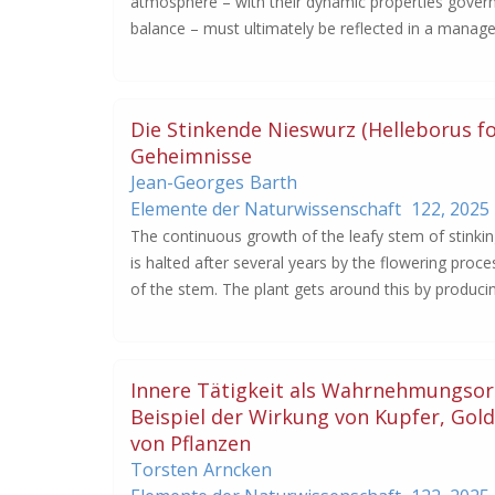
atmosphere – with their dynamic properties gover
balance – must ultimately be reflected in a manag
Die Stinkende Nieswurz (Helleborus fo
Geheimnisse
Jean-Georges
Barth
Elemente der Naturwissenschaft
122,
2025
The continuous growth of the leafy stem of stinkin
is halted after several years by the flowering proc
of the stem. The plant gets around this by produci
Innere Tätigkeit als Wahrnehmungsor
Beispiel der Wirkung von Kupfer, Gold
von Pflanzen
Torsten
Arncken