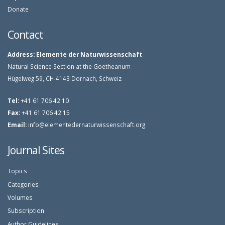
Donate
Contact
Address:
Elemente der Naturwissenschaft
Natural Science Section at the Goetheanum
Hügelweg 59, CH-4143 Dornach, Schweiz
Tel:
+41 61 706 42 10
Fax:
+41 61 706 42 15
Email:
info@elementedernaturwissenschaft.org
Journal Sites
Topics
Categories
Volumes
Subscription
Author Guidelines