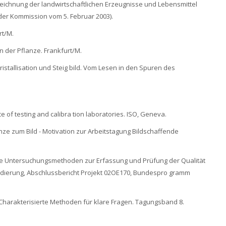
eichnung der landwirtschaftlichen Erzeugnisse und Lebensmittel
 der Kommission vom 5. Februar 2003).
rt/M.
n der Pflanze. Frankfurt/M.
ristallisation und Steig bild. Vom Lesen in den Spuren des
 of testing and calibra tion laboratories. ISO, Geneva.
flanze zum Bild - Motivation zur Arbeitstagung Bildschaffende
tliche Untersuchungsmethoden zur Erfassung und Prüfung der Qualität
lidierung, Abschlussbericht Projekt 02OE170, Bundespro gramm
ng: Charakterisierte Methoden für klare Fragen. Tagungsband 8.