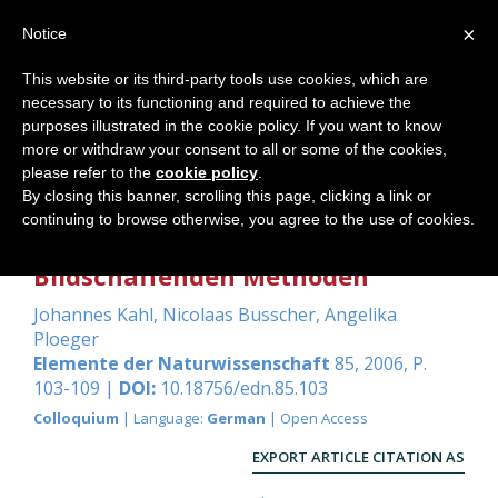
×
Notice
This website or its third-party tools use cookies, which are
necessary to its functioning and required to achieve the
Home
purposes illustrated in the cookie policy. If you want to know
more or withdraw your consent to all or some of the cookies,
please refer to the
cookie policy
.
By closing this banner, scrolling this page, clicking a link or
Validierung als Instrument für die
continuing to browse otherwise, you agree to the use of cookies.
Lehr- und Lernbarkeit der
Bildschaffenden Methoden
Johannes Kahl
,
Nicolaas Busscher
,
Angelika
Ploeger
Elemente der Naturwissenschaft
85, 2006, P.
103-109 |
DOI:
10.18756/edn.85.103
Colloquium
| Language:
German
| Open Access
EXPORT ARTICLE CITATION AS