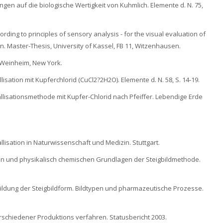
ngen auf die biologische Wertigkeit von Kuhmlich. Elemente d. N. 75,
cording to principles of sensory analysis - for the visual evaluation of
ion. Master-Thesis, University of Kassel, FB 11, Witzenhausen.
, Weinheim, New York.
isation mit Kupferchlorid (CuCl2?2H2O). Elemente d. N. 58, S. 14-19.
stallisationsmethode mit Kupfer-Chlorid nach Pfeiffer. Lebendige Erde
tallisation in Naturwissenschaft und Medizin. Stuttgart.
len und physikalisch chemischen Grundlagen der Steigbildmethode.
bildung der Steigbildform. Bildtypen und pharmazeutische Prozesse.
erschiedener Produktions verfahren. Statusbericht 2003.