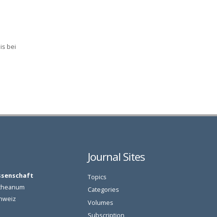
is bei
Journal Sites
ssenschaft
Topics
oetheanum
Categories
chweiz
Volumes
Subscription