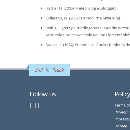
Häckel, H. (2005): Meteorologie. Stuttgart.
Kullmann, W. (2009): Persönliche Mitteilung.
Reißig, T. (2009): Grundlegendes über die Witter
Aristoteles, seine Kosmologie und Elementenlehre
Saake, H. (1974): Pneuma. In: Paulys Realencyc
Get In Touch
Follow us
Polic
Terms of
Privacy P
Impress
Donate