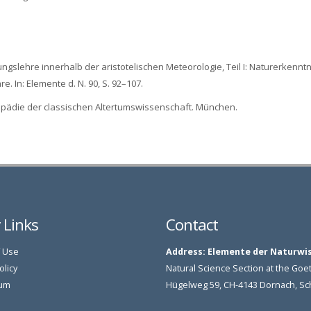
ungslehre innerhalb der aristotelischen Meteorologie, Teil I: Naturerkenntn
. In: Elemente d. N. 90, S. 92–107.
lopädie der classischen Altertumswissenschaft. München.
y Links
Contact
 Use
Address:
Elemente der Naturwi
olicy
Natural Science Section at the G
um
Hügelweg 59, CH-4143 Dornach, S