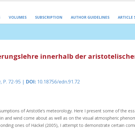
S
VOLUMES
SUBSCRIPTION
AUTHOR GUIDELINES
ARTICLE
rungslehre innerhalb der aristotelisch
, P. 72-95 |
DOI:
10.18756/edn.91.72
ssumptions of Aristotle’s meteorology. Here I present some of the ess
rain and wind come about as well as on the visual atmospheric pheno
ponding ones of Häckel (2005), I attempt to demonstrate certain co