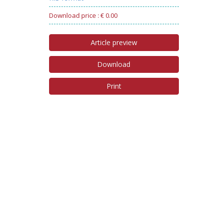
Download price : € 0.00
Article preview
Download
Print