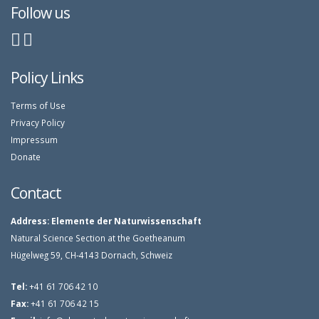
Follow us
Policy Links
Terms of Use
Privacy Policy
Impressum
Donate
Contact
Address:
Elemente der Naturwissenschaft
Natural Science Section at the Goetheanum
Hügelweg 59, CH-4143 Dornach, Schweiz
Tel:
+41 61 706 42 10
Fax:
+41 61 706 42 15