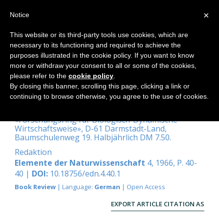
×
Notice
This website or its third-party tools use cookies, which are
necessary to its functioning and required to achieve the
Home
purposes illustrated in the cookie policy. If you want to know
more or withdraw your consent to all or some of the cookies,
please refer to the
cookie policy
.
By closing this banner, scrolling this page, clicking a link or
Lebendige Erde
continuing to browse otherwise, you agree to the use of cookies.
Zeitschrift, herausgegeben durch den
«Forschungsring für Biologisch-Dynamische
Wirtschaftsweise», D-61 Darmstadt-Land,
Baumschulenweg 19. Halbjährlich DM 7.50.
Redaktion
Elemente der Naturwissenschaft
4, 1966, P. 40-
40 |
DOI:
10.18756/edn.4.40.1
Book Review
| Language:
German
| Open Access
EXPORT ARTICLE CITATION AS