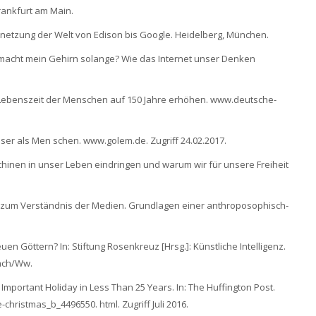
ankfurt am Main.
Vernetzung der Welt von Edison bis Google. Heidelberg, München.
as macht mein Gehirn solange? Wie das Internet unser Denken
ll Lebenszeit der Menschen auf 150 Jahre erhöhen. www.deutsche-
esser als Men schen. www.golem.de. Zugriff 24.02.2017.
Maschinen in unser Leben eindringen und warum wir für unsere Freiheit
e zum Verständnis der Medien. Grundlagen einer anthroposophisch-
n Göttern? In: Stiftung Rosenkreuz [Hrsg.]: Künstliche Intelligenz.
ach/Ww.
t Important Holiday in Less Than 25 Years. In: The Huffington Post.
christmas_b_4496550. html. Zugriff Juli 2016.