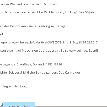
n Tal der Welt auf uns zukommt. München.
 der Konnexi on. In: Jeschke, W., Mamczak, S. [Hrsg.]: Das SF-Jahr
ionen des Post humanismus. Freiburg im Breisgau.
rlin.
lepolis. www. heise.de/tp/artikel/36/36578/1.html. Zugriff 24.02.2017.
l Bewusstsein auf Maschinen übertragen. In: Sein. www.sein.de. Zugriff
e Legende. 2. Auflage, Dornach 1982, GA 93.
ichte. Zeit geschichtliche Betrachtungen. Das Karma der
chnologien. Hamburg.