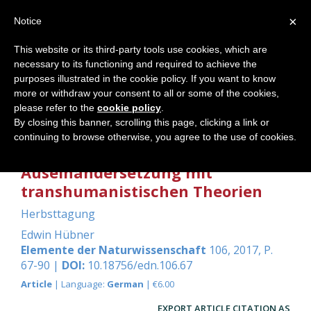
×
Notice
This website or its third-party tools use cookies, which are
necessary to its functioning and required to achieve the
Home
purposes illustrated in the cookie policy. If you want to know
more or withdraw your consent to all or some of the cookies,
please refer to the
cookie policy
.
By closing this banner, scrolling this page, clicking a link or
Technische Intelligenz und
continuing to browse otherwise, you agree to the use of cookies.
menschliches Bewusstsein - eine
Auseinandersetzung mit
transhumanistischen Theorien
Herbsttagung
Edwin Hübner
Elemente der Naturwissenschaft
106, 2017, P.
67-90 |
DOI:
10.18756/edn.106.67
Article
| Language:
German
| €6.00
EXPORT ARTICLE CITATION AS