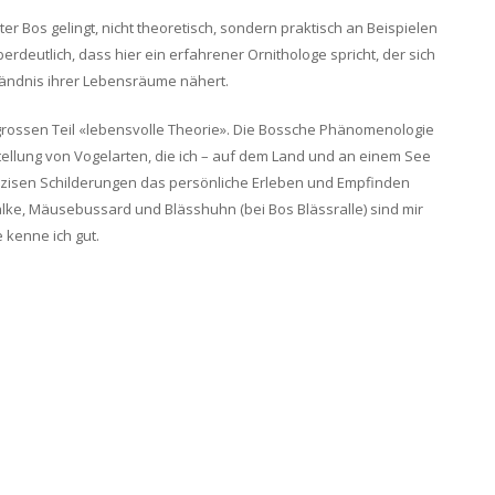
r Bos gelingt, nicht theoretisch, sondern praktisch an Beispielen
̈berdeutlich, dass hier ein erfahrener Ornithologe spricht, der sich
tändnis ihrer Lebensräume nähert.
 grossen Teil «lebensvolle Theorie». Die Bossche Phänomenologie
stellung von Vogelarten, die ich – auf dem Land und an einem See
äzisen Schilderungen das persönliche Erleben und Empfinden
alke, Mäusebussard und Blässhuhn (bei Bos Blässralle) sind mir
 kenne ich gut.