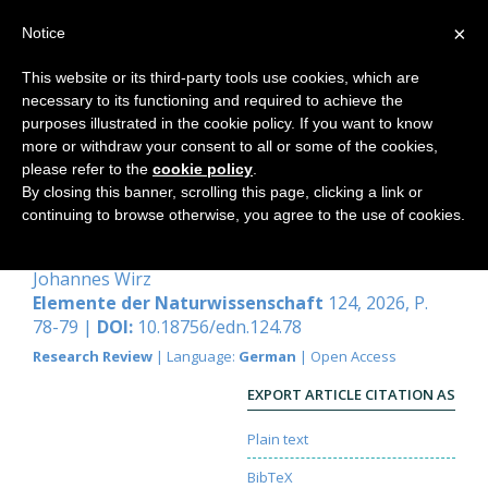
×
Notice
This website or its third-party tools use cookies, which are
necessary to its functioning and required to achieve the
Home
purposes illustrated in the cookie policy. If you want to know
more or withdraw your consent to all or some of the cookies,
please refer to the
cookie policy
.
By closing this banner, scrolling this page, clicking a link or
Vom Sehen zum Schauen, vom
continuing to browse otherwise, you agree to the use of cookies.
Ding zur Erscheinung
Johannes Wirz
Elemente der Naturwissenschaft
124, 2026, P.
78-79 |
DOI:
10.18756/edn.124.78
Research Review
| Language:
German
| Open Access
EXPORT ARTICLE CITATION AS
Plain text
BibTeX