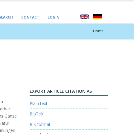
 SEARCH
CONTACT
LOGIN
Home
EXPORT ARTICLE CITATION AS
ch-
Plain text
erbar
BibTeX
das Ganze
Natur
RIS format
einungen