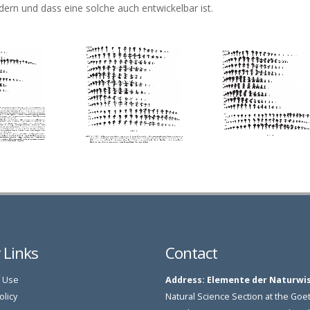
ern und dass eine solche auch entwickelbar ist.
y Links
Contact
 Use
Address:
Elemente der Naturwi
olicy
Natural Science Section at the G