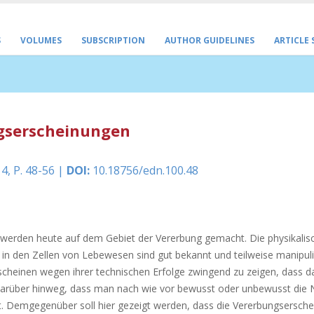
S
VOLUMES
SUBSCRIPTION
AUTHOR GUIDELINES
ARTICLE
ngserscheinungen
4, P. 48-56 |
DOI:
10.18756/edn.100.48
t werden heute auf dem Gebiet der Vererbung gemacht. Die physikalis
 den Zellen von Lebewesen sind gut bekannt und teilweise manipuli
heinen wegen ihrer technischen Erfolge zwingend zu zeigen, dass 
 darüber hinweg, dass man nach wie vor bewusst oder unbewusst die 
. Demgegenüber soll hier gezeigt werden, dass die Vererbungsersch