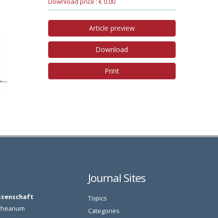
Download price : € 0.00
Article preview
Download
Print
Journal Sites
ssenschaft
Topics
oetheanum
Categories