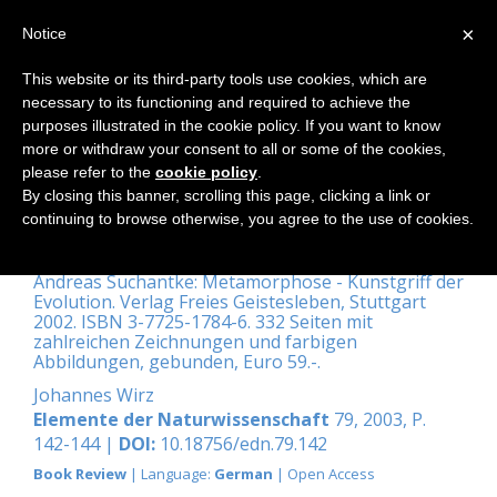
×
Notice
This website or its third-party tools use cookies, which are
necessary to its functioning and required to achieve the
Home
purposes illustrated in the cookie policy. If you want to know
more or withdraw your consent to all or some of the cookies,
please refer to the
cookie policy
.
By closing this banner, scrolling this page, clicking a link or
Metamorphosen, die Signatur des
continuing to browse otherwise, you agree to the use of cookies.
Lebendigen
Andreas Suchantke: Metamorphose - Kunstgriff der
Evolution. Verlag Freies Geistesleben, Stuttgart
2002. ISBN 3-7725-1784-6. 332 Seiten mit
zahlreichen Zeichnungen und farbigen
Abbildungen, gebunden, Euro 59.-.
Johannes Wirz
Elemente der Naturwissenschaft
79, 2003, P.
142-144 |
DOI:
10.18756/edn.79.142
Book Review
| Language:
German
| Open Access