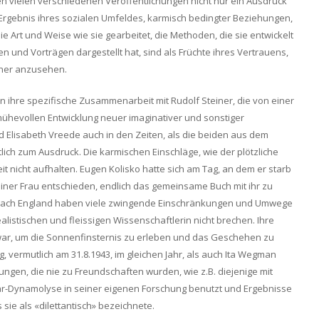
ren vielen verschiedenen Veröffentlichungen nicht nur ein Ausdruck
 Ergebnis ihres sozialen Umfeldes, karmisch bedingter Beziehungen,
ie Art und Weise wie sie gearbeitet, die Methoden, die sie entwickelt
n und Vorträgen dargestellt hat, sind als Früchte ihres Vertrauens,
iner anzusehen.
in ihre spezifische Zusammenarbeit mit Rudolf Steiner, die von einer
mühevollen Entwicklung neuer imaginativer und sonstiger
d Elisabeth Vreede auch in den Zeiten, als die beiden aus dem
zum Ausdruck. Die karmischen Einschläge, wie der plötzliche
t nicht aufhalten. Eugen Kolisko hatte sich am Tag, an dem er starb
einer Frau entschieden, endlich das gemeinsame Buch mit ihr zu
 nach England haben viele zwingende Einschränkungen und Umwege
ealistischen und fleissigen Wissenschaftlerin nicht brechen. Ihre
ist war, um die Sonnenfinsternis zu erleben und das Geschehen zu
ag, vermutlich am 31.8.1943, im gleichen Jahr, als auch Ita Wegman
ungen, die nie zu Freundschaften wurden, wie z.B. diejenige mit
illar-Dynamolyse in seiner eigenen Forschung benutzt und Ergebnisse
 sie als «dilettantisch» bezeichnete.