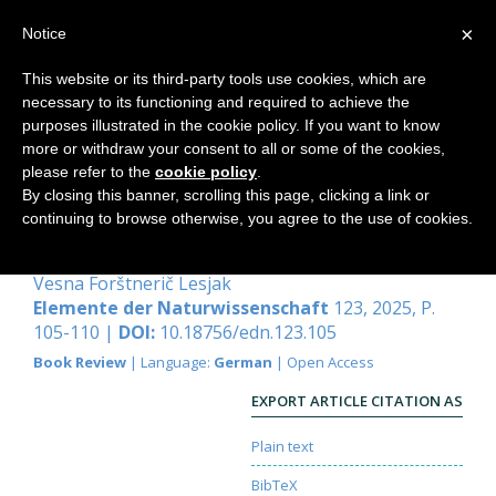
×
Notice
This website or its third-party tools use cookies, which are
necessary to its functioning and required to achieve the
Home
purposes illustrated in the cookie policy. If you want to know
more or withdraw your consent to all or some of the cookies,
please refer to the
cookie policy
.
By closing this banner, scrolling this page, clicking a link or
Lilly Kolisko – Vom Mysterium der
continuing to browse otherwise, you agree to the use of cookies.
Materie
Vesna Forštnerič Lesjak
Elemente der Naturwissenschaft
123, 2025, P.
105-110 |
DOI:
10.18756/edn.123.105
Book Review
| Language:
German
| Open Access
EXPORT ARTICLE CITATION AS
Plain text
BibTeX