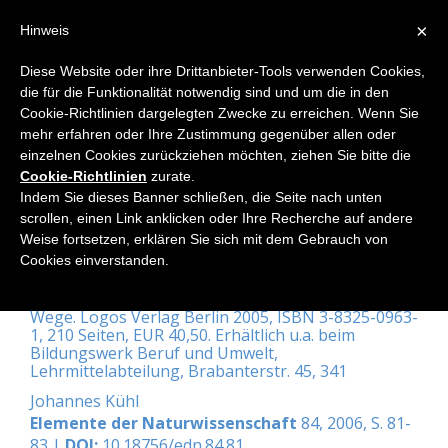
×
Hinweis
Diese Website oder ihre Drittanbieter-Tools verwenden Cookies,
die für die Funktionalität notwendig sind und um die in den
Home
Cookie-Richtlinien dargelegten Zwecke zu erreichen. Wenn Sie
mehr erfahren oder Ihre Zustimmung gegenüber allen oder
einzelnen Cookies zurückziehen möchten, ziehen Sie bitte die
Cookie-Richtlinien
zurate.
Beugung im Konzept optischer
Indem Sie dieses Banner schließen, die Seite nach unten
Wege - eine wertvolle Anregung
scrollen, einen Link anklicken oder Ihre Recherche auf andere
Weise fortsetzen, erklären Sie sich mit dem Gebrauch von
für den Physikunterricht
Cookies einverstanden.
Wilfried Sommer: Zur phänomenologischen
Beschreibung der Beugung im Konzept optischer
Wege. Logos Verlag Berlin 2005, ISBN 3-8325-0963-
1, 210 Seiten, EUR 40,50. Erhältlich u.a. beim
Bildungswerk Beruf und Umwelt,
Lehrmittelabteilung, Brabanterstr. 45, 341
Johannes Kühl
Elemente der Naturwissenschaft
84, 2006, S. 81-
83 |
DOI:
10.18756/edn.84.81