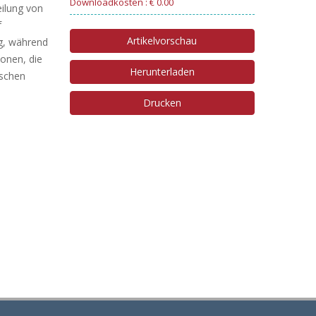
Downloadkosten : € 0.00
ilung von
f
Artikelvorschau
ng, während
sonen, die
Herunterladen
ischen
Drucken