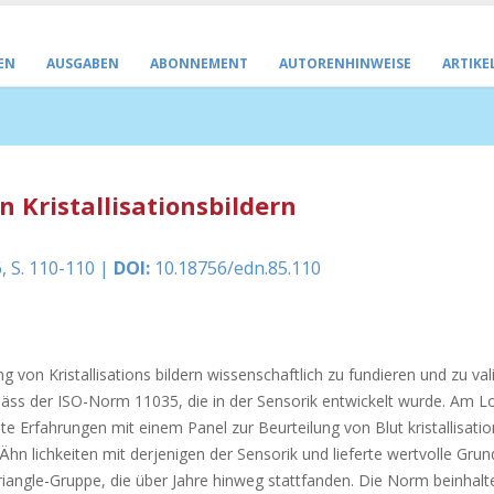
EN
AUSGABEN
ABONNEMENT
AUTORENHINWEISE
ARTIKE
n Kristallisationsbildern
, S. 110-110 |
DOI:
10.18756/edn.85.110
g von Kristallisations bildern wissenschaftlich zu fundieren und zu val
s der ISO-Norm 11035, die in der Sensorik entwickelt wurde. Am Lo
ste Erfahrungen mit einem Panel zur Beurteilung von Blut kristallisatio
n lichkeiten mit derjenigen der Sensorik und lieferte wertvolle Grun
Triangle-Gruppe, die über Jahre hinweg stattfanden. Die Norm beinhalt