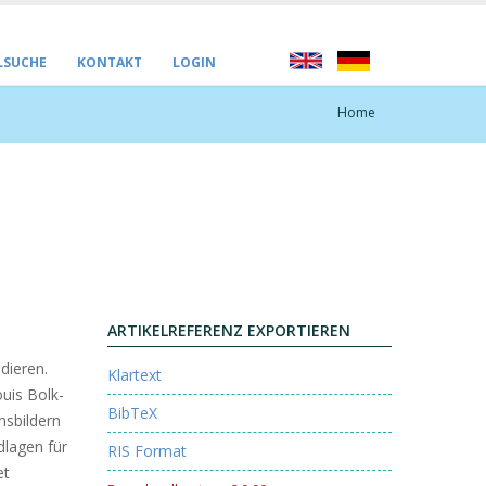
LSUCHE
KONTAKT
LOGIN
Home
ARTIKELREFERENZ EXPORTIEREN
idieren.
Klartext
uis Bolk-
BibTeX
nsbildern
dlagen für
RIS Format
et