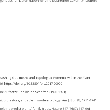
t genetischen Daten haben wir eine leuchtende Zukunft.» (Ledford
leashing Geo metric and Topological Potential within the Plant
1-16. https://doi.org/10.3389/ fpls.2017.00900
In: Aufsätze und kleine Schriften (1902-1921).
tion, history, and role in modern biology. Am. J. Bot. 88, 1711-1741.
lping predict plants’ family trees. Nature 547 (7662): 147. doi: