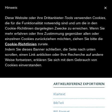
×
Hinweis
Diese Website oder ihre Drittanbieter-Tools verwenden Cookies,
die für die Funktionalität notwendig sind und um die in den
Home
Cookie-Richtlinien dargelegten Zwecke zu erreichen. Wenn Sie
mehr erfahren oder Ihre Zustimmung gegenüber allen oder
einzelnen Cookies zurückziehen möchten, ziehen Sie bitte die
Cookie-Richtlinien
zurate.
Morphologisches Modellieren
Indem Sie dieses Banner schließen, die Seite nach unten
scrollen, einen Link anklicken oder Ihre Recherche auf andere
Ruth Richter
Weise fortsetzen, erklären Sie sich mit dem Gebrauch von
Elemente der Naturwissenschaft
109, 2018, S.
Cookies einverstanden.
51-60 |
DOI:
10.18756/edn.109.51
Research Review
| Sprache:
German
| Open Access
ARTIKELREFERENZ EXPORTIEREN
Klartext
BibTeX
RIS Format