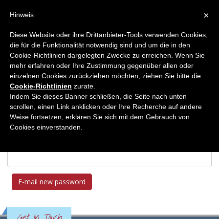
×
Hinweis
Diese Website oder ihre Drittanbieter-Tools verwenden Cookies,
die für die Funktionalität notwendig sind und um die in den
Home
Benutzerkonto
Cookie-Richtlinien dargelegten Zwecke zu erreichen. Wenn Sie
Benutzerkonto
mehr erfahren oder Ihre Zustimmung gegenüber allen oder
einzelnen Cookies zurückziehen möchten, ziehen Sie bitte die
Cookie-Richtlinien
zurate.
Indem Sie dieses Banner schließen, die Seite nach unten
scrollen, einen Link anklicken oder Ihre Recherche auf andere
Primary tabs
Anmelden
Neues Passwort anfordern
(active
Weise fortsetzen, erklären Sie sich mit dem Gebrauch von
tab)
Cookies einverstanden.
Username or e-mail address
*
Get In Touch