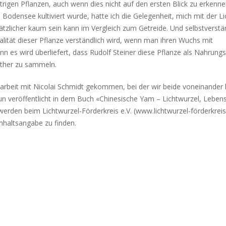
trigen Pflanzen, auch wenn dies nicht auf den ersten Blick zu erkenne
Bodensee kultiviert wurde, hatte ich die Gelegenheit, mich mit der L
ätzlicher kaum sein kann im Vergleich zum Getreide. Und selbstverstä
lität dieser Pflanze verständlich wird, wenn man ihren Wuchs mit
 es wird überliefert, dass Rudolf Steiner diese Pflanze als Nahrungs
täther zu sammeln.
narbeit mit Nicolai Schmidt gekommen, bei der wir beide voneinander 
un veröffentlicht in dem Buch «Chinesische Yam – Lichtwurzel, Lebens
erden beim Lichtwurzel-Förderkreis e.V. (www.lichtwurzel-förderkreis.
nhaltsangabe zu finden.