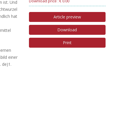
Download price : € 0.00
n ist. Und
ichtwurzel
ndlich hat
Article preview
Download
mittel
Print
lernen
bild einer
 de)1.