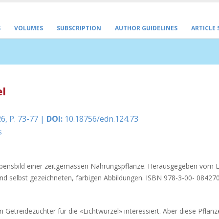
S
VOLUMES
SUBSCRIPTION
AUTHOR GUIDELINES
ARTICLE
el
6, P. 73-77 |
DOI:
10.18756/edn.124.73
s
Lebensbild einer zeitgemässen Nahrungspflanze. Herausgegeben vom L
s und selbst gezeichneten, farbigen Abbildungen. ISBN 978-3-00- 08427
ein Getreidezüchter für die «Lichtwurzel» interessiert. Aber diese Pflan