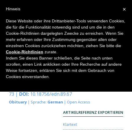
×
Hinweis
Diese Website oder ihre Drittanbieter-Tools verwenden Cookies,
die für die Funktionalität notwendig sind und um die in den
Home
Cookie-Richtlinien dargelegten Zwecke zu erreichen. Wenn Sie
mehr erfahren oder Ihre Zustimmung gegenüber allen oder
einzelnen Cookies zurückziehen möchten, ziehen Sie bitte die
Cookie-Richtlinien
zurate.
Prof. Dr. Dr. h.c. Norbert Pfennig
Indem Sie dieses Banner schließen, die Seite nach unten
scrollen, einen Link anklicken oder Ihre Recherche auf andere
† 11. Februar 2008 in Überlingen - * 8. Juli 1925 in
Weise fortsetzen, erklären Sie sich mit dem Gebrauch von
Kassel
Cookies einverstanden.
Meinhard Simon
Elemente der Naturwissenschaft
89, 2008, S. 67-
73 |
DOI:
10.18756/edn.89.67
Obituary
| Sprache:
German
| Open Access
ARTIKELREFERENZ EXPORTIEREN
Klartext