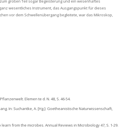
, zum großen Teil sogar Begeisterung und ein wesenhaftes
 ganz wesentliches Instrument, das Ausgangspunkt für dieses
ochen vor dem Schwellenübergang begleitete, war das Mikroskop,
flanzenwelt. Elemen te d. N. 48, S. 46-54.
g. In: Suchantke, A. [Hg.]: Goetheanistische Naturwissenschaft,
to learn from the microbes. Annual Reviews in Microbiology 47, S. 1-29.