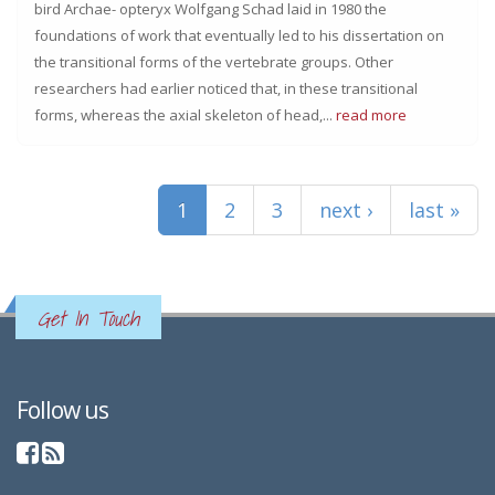
bird Archae- opteryx Wolfgang Schad laid in 1980 the
foundations of work that eventually led to his dissertation on
the transitional forms of the vertebrate groups. Other
researchers had earlier noticed that, in these transitional
forms, whereas the axial skeleton of head,...
read more
Pages
1
2
3
next ›
last »
Get In Touch
Follow us