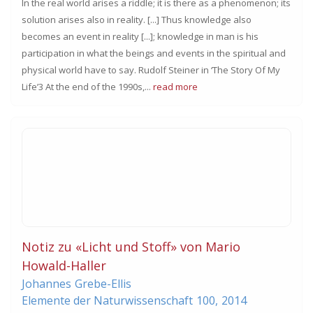
In the real world arises a riddle; it is there as a phenomenon; its
solution arises also in reality. [...] Thus knowledge also
becomes an event in reality [...]; knowledge in man is his
participation in what the beings and events in the spiritual and
physical world have to say. Rudolf Steiner in ‘The Story Of My
Life’3 At the end of the 1990s,...
read more
Notiz zu «Licht und Stoff» von Mario
Howald-Haller
Johannes
Grebe-Ellis
Elemente der Naturwissenschaft
100,
2014