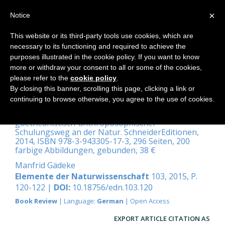
×
Notice
This website or its third-party tools use cookies, which are
necessary to its functioning and required to achieve the
Home
purposes illustrated in the cookie policy. If you want to know
more or withdraw your consent to all or some of the cookies,
please refer to the
cookie policy
.
By closing this banner, scrolling this page, clicking a link or
Bäume verstehen lernen
continuing to browse otherwise, you agree to the use of cookies.
Jan Albert Rispens: Bäume verstehen lernen. Ein
goetheanistisch-anthroposophischer
Schulungsweg an der Natur. SchneiderEditionen,
2014, ISBN 978-3-943305-17-3, 296 Seiten, 200
farbige Abbildungen, gebunden, 38 €
Manfrid Gädeke
Elemente der Naturwissenschaft
103, 2015, P.
120-122 |
DOI:
10.18756/edn.103.120
Book Review
| Language:
German
| Open Access
EXPORT ARTICLE CITATION AS