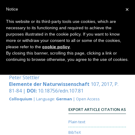
×
Notice
This website or its third-party tools use cookies, which are
necessary to its functioning and required to achieve the
Home
purposes illustrated in the cookie policy. If you want to know
more or withdraw your consent to all or some of the cookies,
please refer to the
cookie policy
.
By closing this banner, scrolling this page, clicking a link or
Encounter
continuing to browse otherwise, you agree to the use of cookies.
In memoriam Georg Maier
Peter Stettler
Elemente der Naturwissenschaft
107, 2017, P.
81-84 |
DOI:
10.18756/edn.107.81
Colloquium
| Language:
German
| Open Access
EXPORT ARTICLE CITATION AS
Plain text
BibTeX