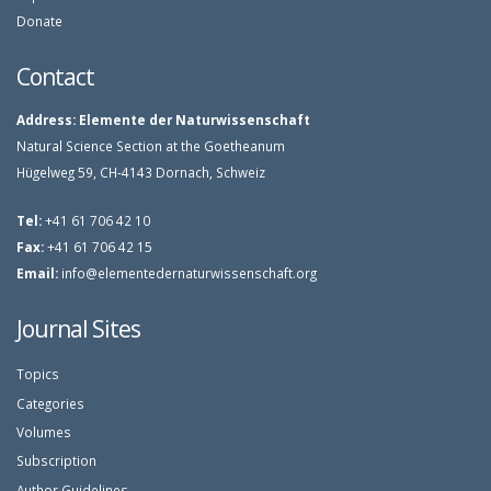
Donate
Contact
Address:
Elemente der Naturwissenschaft
Natural Science Section at the Goetheanum
Hügelweg 59, CH-4143 Dornach, Schweiz
Tel:
+41 61 706 42 10
Fax:
+41 61 706 42 15
Email:
info@elementedernaturwissenschaft.org
Journal Sites
Topics
Categories
Volumes
Subscription
Author Guidelines