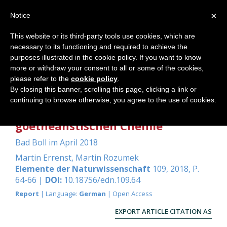
×
Notice
This website or its third-party tools use cookies, which are
necessary to its functioning and required to achieve the
Home
purposes illustrated in the cookie policy. If you want to know
more or withdraw your consent to all or some of the cookies,
please refer to the
cookie policy
.
By closing this banner, scrolling this page, clicking a link or
Arbeitstreffen zur
continuing to browse otherwise, you agree to the use of cookies.
anthroposophisch-
goetheanstischen Chemie
Bad Boll im April 2018
Martin Errenst
,
Martin Rozumek
Elemente der Naturwissenschaft
109, 2018, P.
64-66 |
DOI:
10.18756/edn.109.64
Report
| Language:
German
| Open Access
EXPORT ARTICLE CITATION AS