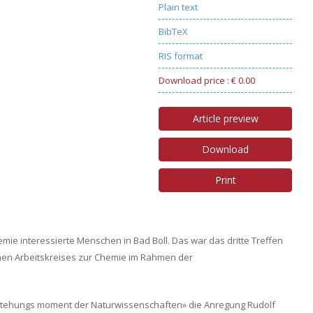
Plain text
BibTeX
RIS format
Download price : € 0.00
Article preview
Download
Print
emie interessierte Menschen in Bad Boll. Das war das dritte Treffen
en Arbeitskreises zur Chemie im Rahmen der
stehungs moment der Naturwissenschaften» die Anregung Rudolf