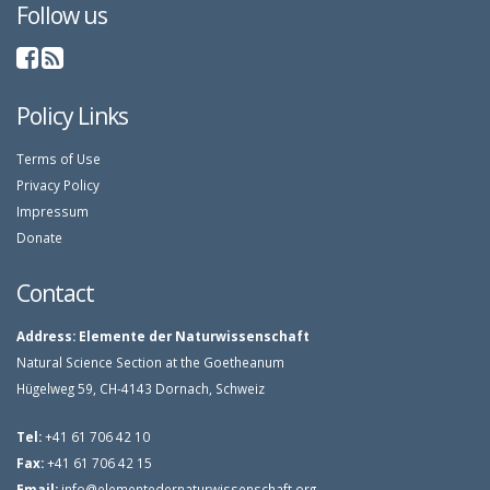
Follow us
Policy Links
Terms of Use
Privacy Policy
Impressum
Donate
Contact
Address:
Elemente der Naturwissenschaft
Natural Science Section at the Goetheanum
Hügelweg 59, CH-4143 Dornach, Schweiz
Tel:
+41 61 706 42 10
Fax:
+41 61 706 42 15
Email:
info@elementedernaturwissenschaft.org