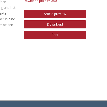
Download price : € 0.00
oben
ergrund hat
rakte
Article preview
er in eine
Download
er beiden
Print