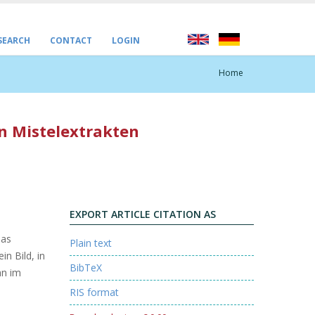
 SEARCH
CONTACT
LOGIN
Home
n Mistelextrakten
EXPORT ARTICLE CITATION AS
das
Plain text
n Bild, in
BibTeX
an im
RIS format