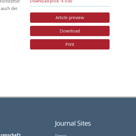
Hofstetter
Download price : € 0.00
 auch der
Article preview
Download
Print
Journal Sites
ssenschaft
Topics