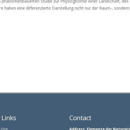
n phänomenbasierten Studie zur Physiognomie einer Landschaft, des 
re haben eine differenzierte Darstellung nicht nur der Raum-, sondern
y Links
Contact
 Use
Address:
Elemente der Naturwi