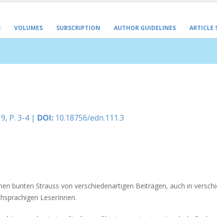
S
VOLUMES
SUBSCRIPTION
AUTHOR GUIDELINES
ARTICLE
9, P. 3-4 |
DOI:
10.18756/edn.111.3
en bunten Strauss von verschiedenartigen Beiträgen, auch in versch
schsprachigen LeserInnen.