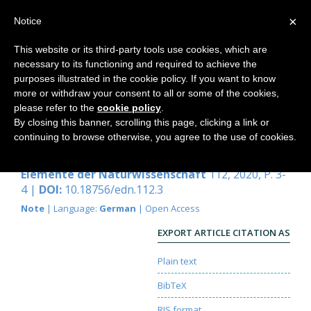
×
Notice
This website or its third-party tools use cookies, which are
necessary to its functioning and required to achieve the
Home
purposes illustrated in the cookie policy. If you want to know
more or withdraw your consent to all or some of the cookies,
please refer to the
cookie policy
.
By closing this banner, scrolling this page, clicking a link or
Editorial
continuing to browse otherwise, you agree to the use of cookies.
Ruth Richter
Elemente der Naturwissenschaft
112, 2020, P. 3-
4 |
DOI:
10.18756/edn.112.3
Note
| Language:
German
| Open Access
EXPORT ARTICLE CITATION AS
Plain text
BibTeX
RIS format