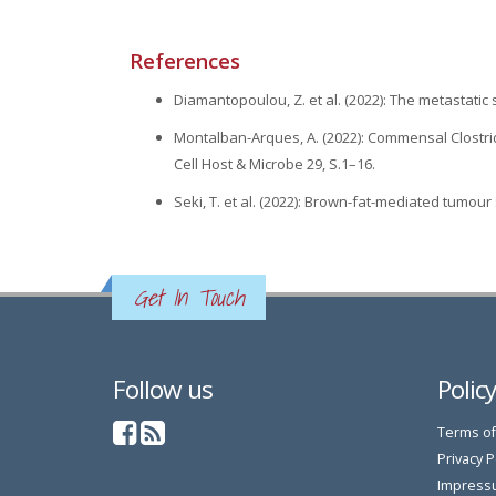
References
Diamantopoulou, Z. et al. (2022): The metastatic
Montalban-Arques, A. (2022): Commensal Clostri
Cell Host & Microbe 29, S.1–16.
Seki, T. et al. (2022): Brown-fat-mediated tumou
Get In Touch
Follow us
Polic
Terms of
Privacy P
Impress