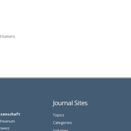
d tumors.
Journal Sites
ssenschaft
Topics
oetheanum
Categories
chweiz
Volumes