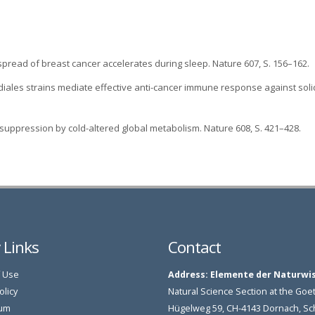
 spread of breast cancer accelerates during sleep. Nature 607, S. 156–162.
diales strains mediate effective anti-cancer immune response against soli
r suppression by cold-altered global metabolism. Nature 608, S. 421–428.
y Links
Contact
 Use
Address:
Elemente der Naturwi
olicy
Natural Science Section at the G
um
Hügelweg 59, CH-4143 Dornach, S