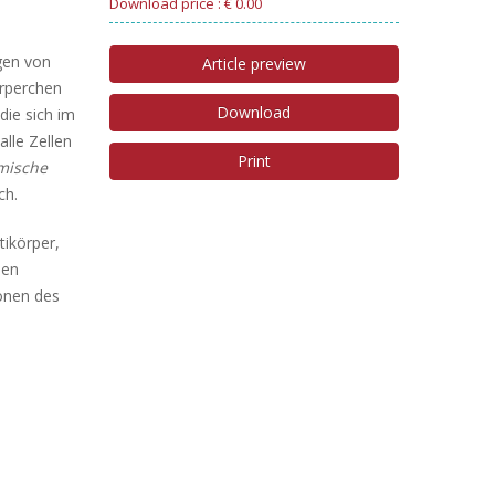
Download price : € 0.00
gen von
Article preview
̈rperchen
Download
die sich im
lle Zellen
Print
mische
ch.
ikörper,
len
ionen des