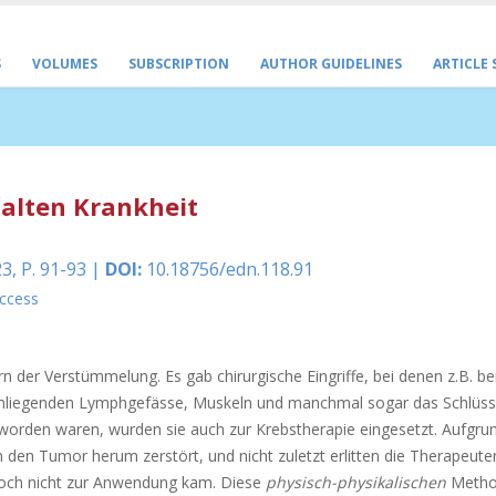
S
VOLUMES
SUBSCRIPTION
AUTHOR GUIDELINES
ARTICLE
 alten Krankheit
3, P. 91-93 |
DOI:
10.18756/edn.118.91
ccess
n der Verstümmelung. Es gab chirurgische Eingriffe, bei denen z.B. be
umliegenden Lymphgefässe, Muskeln und manchmal sogar das Schlüss
t worden waren, wurden sie auch zur Krebstherapie eingesetzt. Aufgru
en Tumor herum zerstört, und nicht zuletzt erlitten die Therapeute
 noch nicht zur Anwendung kam. Diese
physisch-physikalischen
Metho