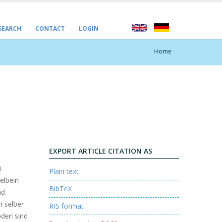
 SEARCH
CONTACT
LOGIN
Home
EXPORT ARTICLE CITATION AS
i
Plain text
elbein
BibTeX
nd
n selber
RIS format
den sind