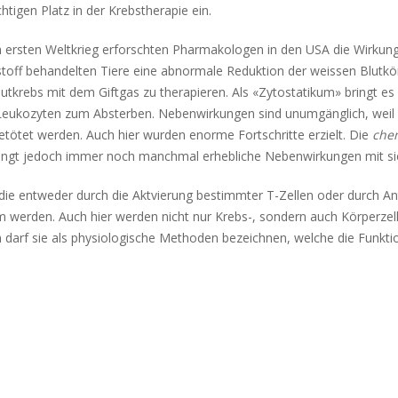
igen Platz in der Krebstherapie ein.
m ersten Weltkrieg erforschten Pharmakologen in den USA die Wirkun
stoff behandelten Tiere eine abnormale Reduktion der weissen Blutko
lutkrebs mit dem Giftgas zu therapieren. Als «Zytostatikum» bringt es 
ukozyten zum Absterben. Nebenwirkungen sind unumgänglich, weil a
getötet werden. Auch hier wurden enorme Fortschritte erzielt. Die
che
ingt jedoch immer noch manchmal erhebliche Nebenwirkungen mit si
ie entweder durch die Aktvierung bestimmter T-Zellen oder durch Ant
 werden. Auch hier werden nicht nur Krebs-, sondern auch Körperzel
n darf sie als physiologische Methoden bezeichnen, welche die Funkt