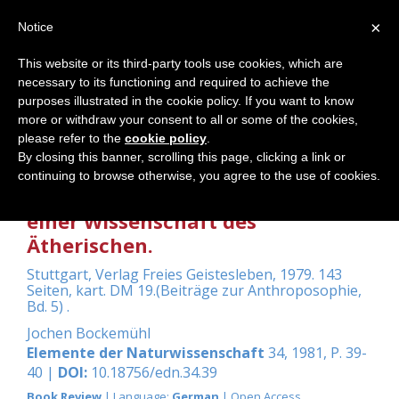
×
Notice
This website or its third-party tools use cookies, which are
necessary to its functioning and required to achieve the
Home
purposes illustrated in the cookie policy. If you want to know
more or withdraw your consent to all or some of the cookies,
please refer to the
cookie policy
.
By closing this banner, scrolling this page, clicking a link or
Adams, George: Grundfragen der
continuing to browse otherwise, you agree to the use of cookies.
Naturwissenschaft. Aufsätze zu
einer Wissenschaft des
Ätherischen.
Stuttgart, Verlag Freies Geistesleben, 1979. 143
Seiten, kart. DM 19.(Beiträge zur Anthroposophie,
Bd. 5) .
Jochen Bockemühl
Elemente der Naturwissenschaft
34, 1981, P. 39-
40 |
DOI:
10.18756/edn.34.39
Book Review
| Language:
German
| Open Access