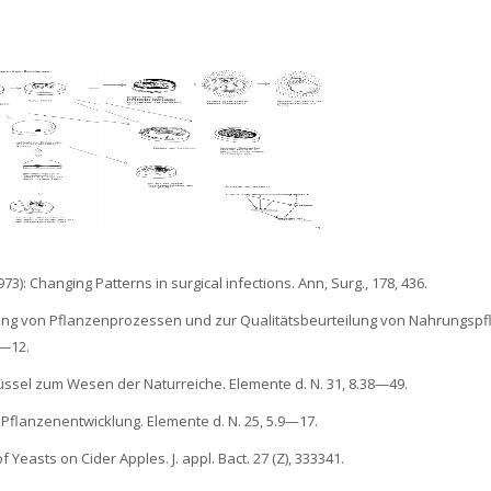
973): Changing Patterns in surgical infections. Ann, Surg., 178, 436.
ierung von Pflanzenprozessen und zur Qualitätsbeurteilung von Nahrungsp
1—12.
lüssel zum Wesen der Naturreiche. Elemente d. N. 31, 8.38—49.
r Pflanzenentwicklung. Elemente d. N. 25, 5.9—17.
of Yeasts on Cider Apples. J. appl. Bact. 27 (Z), 333341.