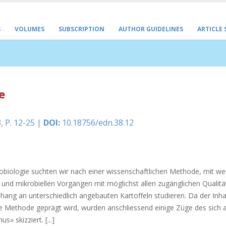
S
VOLUMES
SUBSCRIPTION
AUTHOR GUIDELINES
ARTICLE
e
, P. 12-25 |
DOI:
10.18756/edn.38.12
biologie suchten wir nach einer wissenschaftlichen Methode, mit we
 mikrobiellen Vorgängen mit möglichst allen zugänglichen Qualitä
nhang an unterschiedlich angebauten Kartoffeln studieren. Da der Inha
 Methode geprägt wird, wurden anschliessend einige Züge des sich 
» skizziert. [...]