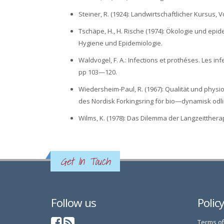
Steiner, R. (1924): Landwirtschaftlicher Kursus, 
Tschäpe, H., H. Rische (1974): Ökologie und ep
Hygiene und Epidemiologie.
Waldvogel, F. A.: Infections et prothéses. Les i
pp 103—120.
Wiedersheim-Paul, R. (1967): Qualität und physi
des Nordisk Forkingsring för bio—dynamisk odli
Wilms, K. (1978): Das Dilemma der Langzeitthe
Get In Touch
Follow us
Polic
Terms of