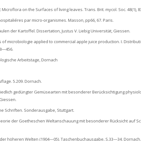
tic Microflora on the Surfaces of living leaves. Trans. Brit. mycol. Soc. 48(1),
-hospitaliéres par micro-organismes. Masson, pp66, 67. Paris.
en der Kartoffel. Dissertation, Justus V. Liebig Universität, Giessen.
s of microbiologie applied to commercial apple juice production. I. Distribut
48—456.
iologische Arbeitstage, Dornach
flage. 5.209. Dornach.
chiedlich gedüngter Gemüsearten mit besonderer Berücksichtigung physiol
 Giessen.
he Schriften. Sonderausgabe, Stuttgart.
stheorie der Goetheschen Weltanschauung mit besonderer Rücksicht auf Schi
sse der höheren Welten (1904—05). Taschenbuchausgabe, S.33—34. Dornach.