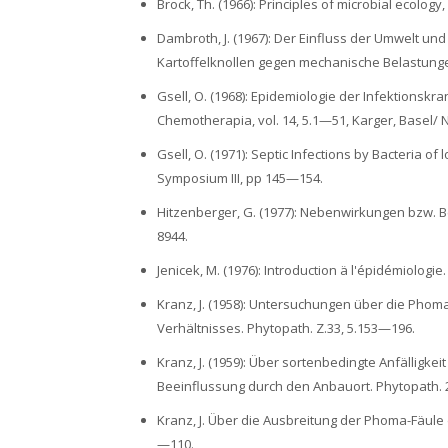
Brock, Th. (1966): Principles of microbial ecology
Dambroth, J. (1967): Der Einfluss der Umwelt 
Kartoffelknollen gegen mechanische Belastunge
Gsell, O. (1968): Epidemiologie der Infektionsk
Chemotherapia, vol. 14, 5.1—51, Karger, Basel/ 
Gsell, O. (1971): Septic Infections by Bacteria 
Symposium III, pp 145—154.
Hitzenberger, G. (1977): Nebenwirkungen bzw. 
8944.
Jenicek, M. (1976): Introduction ä l'épidémiologie
Kranz, J. (1958): Untersuchungen über die Phoma
Verhältnisses. Phytopath. Z.33, 5.153—196.
Kranz, J. (1959): Über sortenbedingte Anfälligk
Beeinflussung durch den Anbauort. Phytopath. 
Kranz, J. Über die Ausbreitung der Phoma-Fäule d
—110.