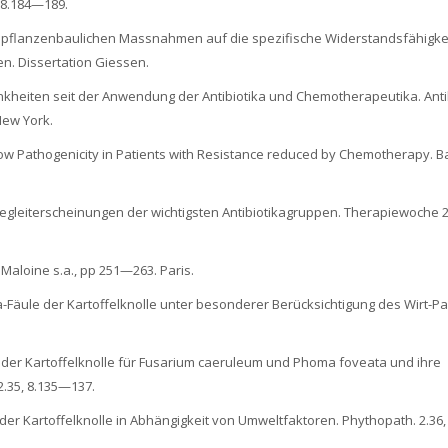
, 8.184—189.
und pflanzenbaulichen Massnahmen auf die spezifische Widerstandsfähigke
n. Dissertation Giessen.
rankheiten seit der Anwendung der Antibiotika und Chemotherapeutika. Antib
New York.
of low Pathogenicity in Patients with Resistance reduced by Chemotherapy. B
Begleiterscheinungen der wichtigsten Antibiotikagruppen. Therapiewoche 
. Maloine s.a., pp 251—263. Paris.
-Fäule der Kartoffelknolle unter besonderer Berücksichtigung des Wirt-Pa
eit der Kartoffelknolle für Fusarium caeruleum und Phoma foveata und ihre
2.35, 8.135—137.
er Kartoffelknolle in Abhängigkeit von Umweltfaktoren. Phythopath. 2.36, H