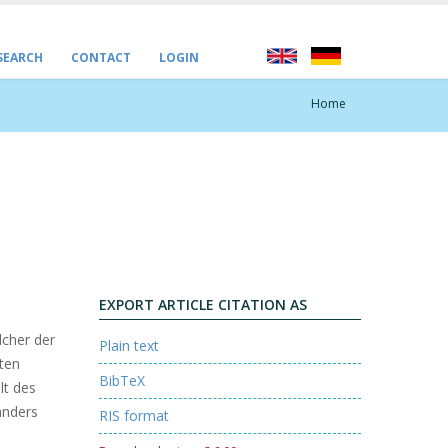
 SEARCH
CONTACT
LOGIN
Home
EXPORT ARTICLE CITATION AS
lcher der
Plain text
ten
BibTeX
lt des
anders
RIS format