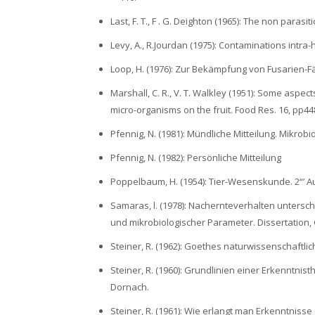
Last, F. T., F . G. Deighton (1965): The non parasi
Levy, A., R.Jourdan (1975): Contaminations intra
Loop, H. (1976): Zur Bekämpfung von Fusarien-Fäul
Marshall, C. R., V. T. Walkley (1951): Some aspect
micro-organisms on the fruit. Food Res. 16, pp4
Pfennig, N. (1981): Mündliche Mitteilung. Mikrob
Pfennig, N. (1982): Persönliche Mitteilung
Poppelbaum, H. (1954): Tier-Wesenskunde. 2“’ Au
Samaras, l. (1978): Nachernteverhalten unters
und mikrobiologischer Parameter. Dissertation,
Steiner, R. (1962): Goethes naturwissenschaftlic
Steiner, R. (1960): Grundlinien einer Erkenntni
Dornach.
Steiner, R. (1961): Wie erlangt man Erkenntni