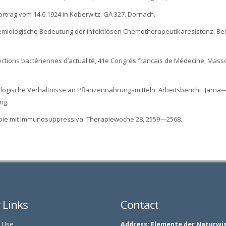
Vortrag vom 14.6.1924 in Koberwitz. GA 327. Dornach.
idemiologische Bedeutung der infektiösen Chemotherapeutikaresistenz. Bei
nfections bactériennes d’actualité, 41e Congrés francais de Médecine, Masso
ologische Verhältnisse an Pflanzennahrungsmitteln. Arbeitsbericht. ]ärna—
ng.
rapie mit Immunosuppressiva. Therapiewoche 28, 2559—2568.
y Links
Contact
 Use
Address:
Elemente der Naturwi