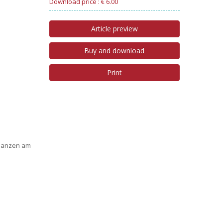
Download price : € 6.00
Article preview
Buy and download
Print
flanzen am