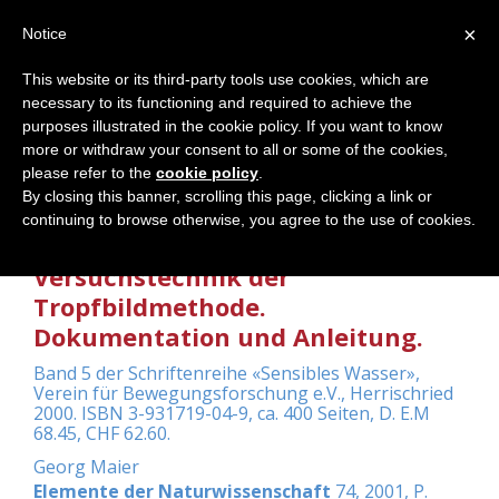
×
Notice
This website or its third-party tools use cookies, which are
necessary to its functioning and required to achieve the
Home
purposes illustrated in the cookie policy. If you want to know
more or withdraw your consent to all or some of the cookies,
please refer to the
cookie policy
.
By closing this banner, scrolling this page, clicking a link or
Andreas Wilkens, Michael Jacobi,
continuing to browse otherwise, you agree to the use of cookies.
Wolfram Schwenk: Die
Versuchstechnik der
Tropfbildmethode.
Dokumentation und Anleitung.
Band 5 der Schriftenreihe «Sensibles Wasser»,
Verein für Bewegungsforschung e.V., Herrischried
2000. ISBN 3-931719-04-9, ca. 400 Seiten, D. E.M
68.45, CHF 62.60.
Georg Maier
Elemente der Naturwissenschaft
74, 2001, P.