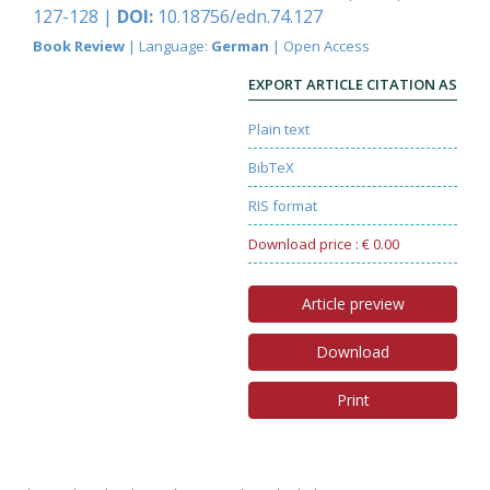
127-128 |
DOI:
10.18756/edn.74.127
Book Review
| Language:
German
| Open Access
EXPORT ARTICLE CITATION AS
Plain text
BibTeX
RIS format
Download price : € 0.00
Article preview
Download
Print