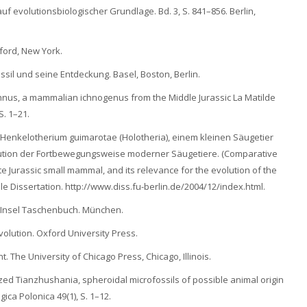
uf evolutionsbiologischer Grundlage. Bd. 3, S. 841–856. Berlin,
xford, New York.
ssil und seine Entdeckung. Basel, Boston, Berlin.
ichnus, a mammalian ichnogenus from the Middle Jurassic La Matilde
S. 1–21.
 Henkelotherium guimarotae (Holotheria), einem kleinen Säugetier
lution der Fortbewegungsweise moderner Säugetiere. (Comparative
 Jurassic small mammal, and its relevance for the evolution of the
e Dissertation. http://www.diss.fu-berlin.de/2004/12/index.html.
r. Insel Taschenbuch. München.
volution. Oxford University Press.
t. The University of Chicago Press, Chicago, Illinois.
atized Tianzhushania, spheroidal microfossils of possible animal origin
ca Polonica 49(1), S. 1–12.