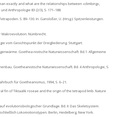
ean exactly and what are the relationships between «climbing»,
und Anthropologie 83 (2/3), S. 171–188.
 Tetrapoden. S. 89–130. In: Gansloßer, U. (Hrsg.): Spitzenleistungen.
r Makroevolution. Nümbrecht.
gie vom Gesichtspunkt der Dreigliederung. Stuttgart.
Eigenwärme. Goethea-nistische Naturwissenschaft. Bd.1: Allgemeine
nbau. Goetheanistische Naturwissenschaft. Bd. 4 Anthropologie, S.
-Jahrbuch für Goetheanismus, 1994, S. 6–21.
oral fin of Tiktaalik roseae and the origin of the tetrapod limb. Nature
 auf evolutionsbiologischer Grundlage. Bd. II: Das Skeletsystem.
schließlich Lokomotionstypen. Berlin, Heidelberg, New York.