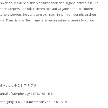
weisen, mit denen sich Modifikationen der Organe entwickeln. Die
amten Körpers und fokussieren sich auf Organe oder Strukturen,
igert werden. Sie verlagern sich nach innen, von der physischen
ne. Damit ist das Tier immer stärker an seiner eigenen Evolution
and. Nature 440, S. 747–749.
Journal of Morphology 147, S. 403–438.
ständigung. BBC Dokumentation von 1990 (DVD).