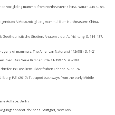
: A Mesozoic gliding mammal from Northeastern China. Nature 444, S. 889–
: Corrigendum: A Mesozoic gliding mammal from Northeastern China.
I: Goetheanistische Studien. Anatomie der Aufrichtung. S. 114–137.
ylogeny of mammals. The American Naturalist 112(983), S. 1–21.
inen. Geo. Das Neue Bild der Erde 11/1997, S. 98–108.
Schiefer. In: Fossilien: Bilder frühen Lebens. S. 66–74.
 Ahlberg, P.E. (2010): Tetrapod trackways from the early Middle
ene Auflage. Berlin.
wegungsapparat. dtv-Atlas. Stuttgart, New York.