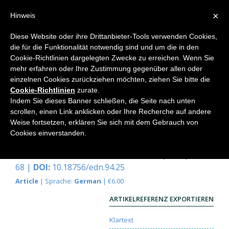
×
Hinweis
Diese Website oder ihre Drittanbieter-Tools verwenden Cookies,
die für die Funktionalität notwendig sind und um die in den
Home
Cookie-Richtlinien dargelegten Zwecke zu erreichen. Wenn Sie
mehr erfahren oder Ihre Zustimmung gegenüber allen oder
einzelnen Cookies zurückziehen möchten, ziehen Sie bitte die
Cookie-Richtlinien
zurate.
Form und Bewegung und die
Indem Sie dieses Banner schließen, die Seite nach unten
Entstehung von Neuerungen in
scrollen, einen Link anklicken oder Ihre Recherche auf andere
Weise fortsetzen, erklären Sie sich mit dem Gebrauch von
der Evolution
Cookies einverstanden.
Susanna Kümmell
Elemente der Naturwissenschaft
94, 2011, S. 25-
68 |
DOI:
10.18756/edn.94.25
Article
| Sprache:
German
| €6.00
ARTIKELREFERENZ EXPORTIEREN
Klartext