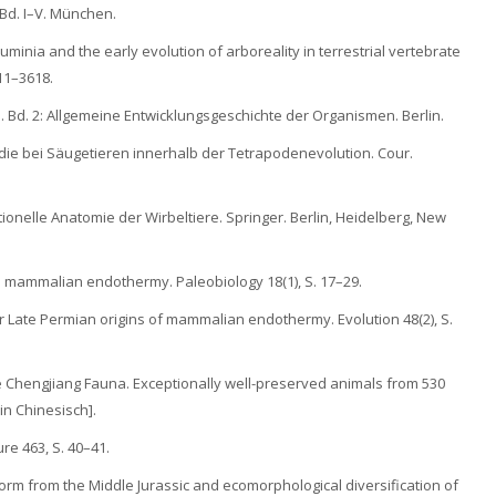
 Bd. I–V. München.
 Suminia and the early evolution of arboreality in terrestrial vertebrate
11–3618.
. Bd. 2: Allgemeine Entwicklungsgeschichte der Organismen. Berlin.
pedie bei Säugetieren innerhalb der Tetrapodenevolution. Cour.
ionelle Anatomie der Wirbeltiere. Springer. Berlin, Heidelberg, New
and mammalian endothermy. Paleobiology 18(1), S. 17–29.
for Late Permian origins of mammalian endothermy. Evolution 48(2), S.
 The Chengjiang Fauna. Exceptionally well-preserved animals from 530
in Chinesisch].
ure 463, S. 40–41.
aform from the Middle Jurassic and ecomorphological diversification of