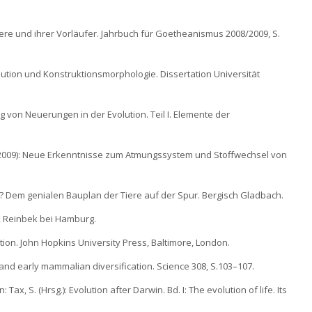
tiere und ihrer Vorläufer. Jahrbuch für Goetheanismus 2008/2009, S.
olution und Konstruktionsmorphologie. Dissertation Universität
 von Neuerungen in der Evolution. Teil I. Elemente der
 A. (2009): Neue Erkenntnisse zum Atmungssystem und Stoffwechsel von
? Dem genialen Bauplan der Tiere auf der Spur. Bergisch Gladbach.
t, Reinbek bei Hamburg.
olution. John Hopkins University Press, Baltimore, London.
al and early mammalian diversification. Science 308, S.103–107.
Tax, S. (Hrsg.): Evolution after Darwin. Bd. I: The evolution of life. Its