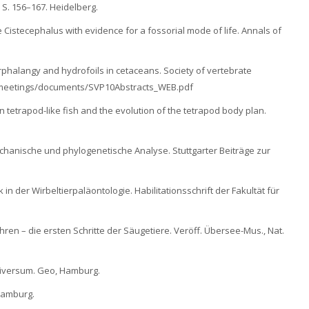
 S. 156–167. Heidelberg.
e Cistecephalus with evidence for a fossorial mode of life. Annals of
rphalangy and hydrofoils in cetaceans. Society of vertebrate
rg/meetings/documents/SVP10Abstracts_WEB.pdf
ian tetrapod-like fish and the evolution of the tetrapod body plan.
echanische und phylogenetische Analyse. Stuttgarter Beiträge zur
in der Wirbeltierpaläontologie. Habilitationsschrift der Fakultät für
Ohren – die ersten Schritte der Säugetiere. Veröff. Übersee-Mus., Nat.
Universum. Geo, Hamburg.
 Hamburg.