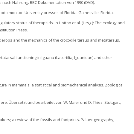
he nach Nahrung. BBC Dokumentation von 1990 (DVD).
do monitor. University presses of Florida: Gainesville, Florida.
gulatory status of therapsids. In Hotton et al. (Hrsg.): The ecology and
stitution Press.
sclerops and the mechanics of the crocodile tarsus and metatarsus.
etatarsal functioning in Iguana (Lacertilia; Iguanidae) and other
sture in mammals: a statistical and biomechanical analysis. Zoological
ltiere. Übersetzt und bearbeitet von W. Maier und D. Thies. Stuttgart,
makers; a review of the fossils and footprints. Palaeogeography,