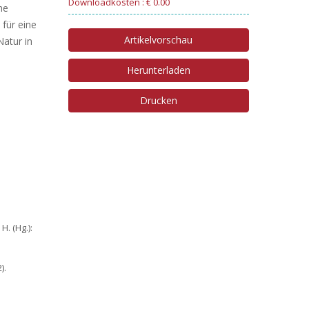
Downloadkosten : € 0.00
he
für eine
Artikelvorschau
Natur in
Herunterladen
Drucken
. (Hg.):
).