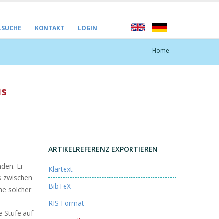
LSUCHE
KONTAKT
LOGIN
Home
is
ARTIKELREFERENZ EXPORTIEREN
nden. Er
Klartext
s zwischen
BibTeX
he solcher
RIS Format
e Stufe auf