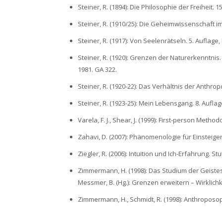
Steiner, R. (1894): Die Philosophie der Freiheit. 
Steiner, R. (1910/25): Die Geheimwissenschaft im
Steiner, R. (1917): Von Seelenrätseln. 5. Auflage,
Steiner, R. (1920): Grenzen der Naturerkenntnis. V
1981. GA 322.
Steiner, R. (1920-22): Das Verhältnis der Anthro
Steiner, R. (1923-25): Mein Lebensgang. 8. Aufla
Varela, F. J., Shear, J. (1999): First-person Meth
Zahavi, D. (2007): Phänomenologie für Einsteige
Ziegler, R. (2006): Intuition und Ich-Erfahrung. Stu
Zimmermann, H. (1998): Das Studium der Geistesw
Messmer, B. (Hg.): Grenzen erweitern – Wirklich
Zimmermann, H., Schmidt, R. (1998): Anthroposo