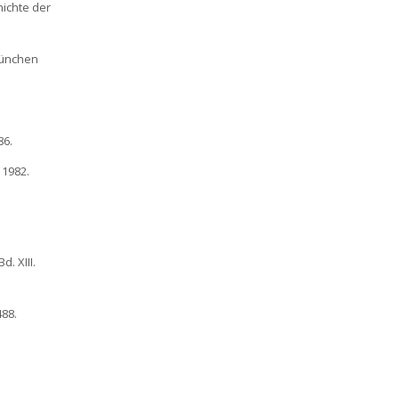
hichte der
 München
86.
 1982.
. XIII.
488.