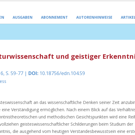
EN
AUSGABEN
ABONNEMENT
AUTORENHINWEISE
ARTIKE
urwissenschaft und geistiger Erkenntn
6, S. 59-77 |
DOI:
10.18756/edn.104.59
ess
isteswissenschaft an das wissenschaftliche Denken seiner Zeit anzubi
e eine Verständigung ermöglichen. Nach einem Blick auf das Verhältni
ntnistheoretischen und methodischen Gesichtspunkten wird eine Rei
vollziehen geisteswissenschaftlicher Schilderungen beim Studium der
enntnis, die ausgehend vom heutigen Verstandesbewusstsein eine erst