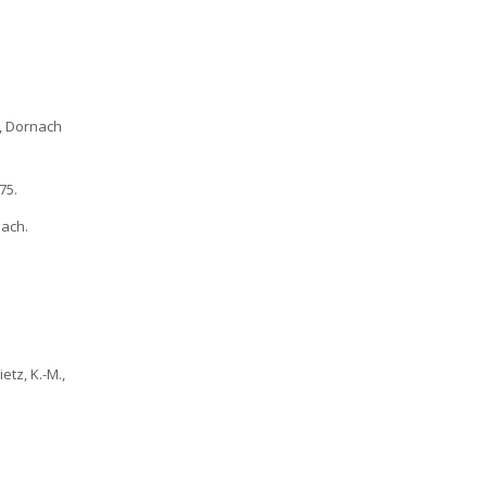
e, Dornach
75.
nach.
tz, K.-M.,