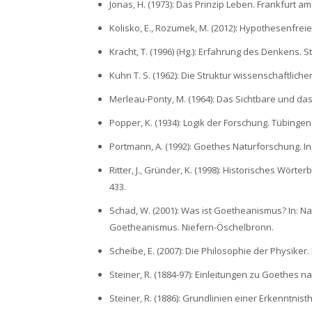
Jonas, H. (1973): Das Prinzip Leben. Frankfurt a
Kolisko, E., Rozumek, M. (2012): Hypothesenfreie
Kracht, T. (1996) (Hg.): Erfahrung des Denkens. St
Kuhn T. S. (1962): Die Struktur wissenschaftlich
Merleau-Ponty, M. (1964): Das Sichtbare und da
Popper, K. (1934): Logik der Forschung. Tübingen
Portmann, A. (1992): Goethes Naturforschung. In
Ritter, J., Gründer, K. (1998): Historisches Wörte
433.
Schad, W. (2001): Was ist Goetheanismus? In: N
Goetheanismus. Niefern-Öschelbronn.
Scheibe, E. (2007): Die Philosophie der Physiker
Steiner, R. (1884-97): Einleitungen zu Goethes n
Steiner, R. (1886): Grundlinien einer Erkenntn