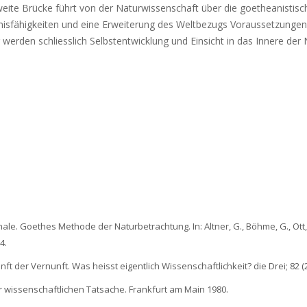
ite Brücke führt von der Naturwissenschaft über die goetheanistisc
tnisfähigkeiten und eine Erweiterung des Weltbezugs Voraussetzungen 
werden schliesslich Selbstentwicklung und Einsicht in das Innere der 
le. Goethes Methode der Naturbetrachtung. In: Altner, G., Böhme, G., Ott, H
4.
ft der Vernunft. Was heisst eigentlich Wissenschaftlichkeit? die Drei; 82 (2
er wissenschaftlichen Tatsache. Frankfurt am Main 1980.