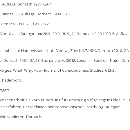
15. Auflage, Dornach 1987. GA 4.
 Umriss. 30. Auflage, Dornach 1989. GA 13.
 Dornach 1983, S. 19-29. GA 21.
orträge in Stuttgart am 28.9., 29.9., 30.9., 2.10. und am 3.10.1920. 5. Auflag
posophie zur Naturwissenschaft. Vortrag Zürich 4.7.1921. Dornach 2010. GA 
ge, Dornach 1982. GA 28. Suchantke, A. (2012: Lesen im Buch der Natur. Dor
odologies: What, Why, How? Journal of Consciousness Studies; 6 (2-3).
r. Paderborn.
ttgart.
issenschaft als Voraus- setzung für Forschung auf geistigem Felde. In: Die
keit erfahren. Perspektiven anthroposophischer Forschung. Stuttgart.
phie studieren. Dornach.