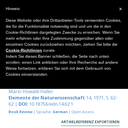
×
Hinweis
Diese Website oder ihre Drittanbieter-Tools verwenden Cookies,
die für die Funktionalität notwendig sind und um die in den
Home
Cookie-Richtlinien dargelegten Zwecke zu erreichen. Wenn Sie
mehr erfahren oder Ihre Zustimmung gegenüber allen oder
einzelnen Cookies zurückziehen möchten, ziehen Sie bitte die
Cookie-Richtlinien
zurate.
Locher-Ernst, Louis: Geometrische
Indem Sie dieses Banner schließen, die Seite nach unten
Metamorphosen.
scrollen, einen Link anklicken oder Ihre Recherche auf andere
Weise fortsetzen, erklären Sie sich mit dem Gebrauch von
Dornach, Philosophisch-Anthroposophischer
Cookies einverstanden.
Verlag am Goetheanum 1970. 112 Seiten, 78
Figuren, Lwd. Fr. 26.50.
Mario Howald-Haller
Elemente der Naturwissenschaft
14, 1971, S. 62-
62 |
DOI:
10.18756/edn.14.62.1
Book Review
| Sprache:
German
| Open Access
ARTIKELREFERENZ EXPORTIEREN