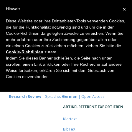
×
Hinweis
Diese Website oder ihre Drittanbieter-Tools verwenden Cookies,
die für die Funktionalität notwendig sind und um die in den
Home
Cookie-Richtlinien dargelegten Zwecke zu erreichen. Wenn Sie
mehr erfahren oder Ihre Zustimmung gegenüber allen oder
einzelnen Cookies zurückziehen möchten, ziehen Sie bitte die
Cookie-Richtlinien
zurate.
Unser Erbgut ist aus Viren
Indem Sie dieses Banner schließen, die Seite nach unten
aufgebaut
scrollen, einen Link anklicken oder Ihre Recherche auf andere
Weise fortsetzen, erklären Sie sich mit dem Gebrauch von
Thomas Hardtmuth
Cookies einverstanden.
Elemente der Naturwissenschaft
111, 2019, S.
82-87 |
DOI:
10.18756/edn.111.82
Research Review
| Sprache:
German
| Open Access
ARTIKELREFERENZ EXPORTIEREN
Klartext
BibTeX