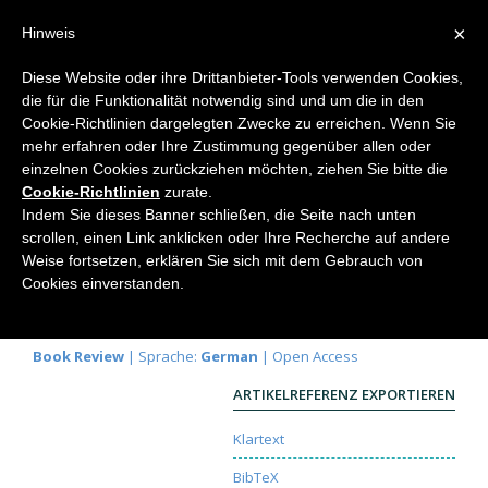
×
Hinweis
Diese Website oder ihre Drittanbieter-Tools verwenden Cookies,
die für die Funktionalität notwendig sind und um die in den
Home
Cookie-Richtlinien dargelegten Zwecke zu erreichen. Wenn Sie
mehr erfahren oder Ihre Zustimmung gegenüber allen oder
einzelnen Cookies zurückziehen möchten, ziehen Sie bitte die
Cookie-Richtlinien
zurate.
Besonnene Heilpflanzen- und
Indem Sie dieses Banner schließen, die Seite nach unten
Heilmittelerkenntnis
scrollen, einen Link anklicken oder Ihre Recherche auf andere
Weise fortsetzen, erklären Sie sich mit dem Gebrauch von
Hans-Christian Zehnter
Cookies einverstanden.
Elemente der Naturwissenschaft
120, 2024, S.
71-74 |
DOI:
10.18756/edn.120.71
Book Review
| Sprache:
German
| Open Access
ARTIKELREFERENZ EXPORTIEREN
Klartext
BibTeX