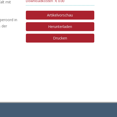
Downloadkosten : € 0.00
alt mit
Artikelvorschau
peroord in
s der
Herunterladen
Drucken