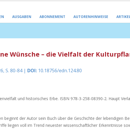
EN
AUSGABEN
ABONNEMENT
AUTORENHINWEISE
ARTIKE
e Wünsche – die Vielfalt der Kulturpfl
6, S. 80-84 |
DOI:
10.18756/edn.124.80
tenvielfalt und historisches Erbe. ISBN 978-3-258-08390-2. Haupt Verl
orten beginnt der Autor sein Buch über die Geschichte der lebendigen B
ffe liegen voll im Trend neuester wissenschaftlicher Erkenntnisse so