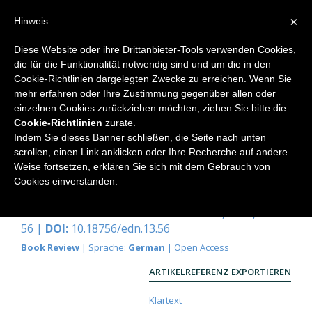
×
Hinweis
Diese Website oder ihre Drittanbieter-Tools verwenden Cookies,
die für die Funktionalität notwendig sind und um die in den
Home
Cookie-Richtlinien dargelegten Zwecke zu erreichen. Wenn Sie
mehr erfahren oder Ihre Zustimmung gegenüber allen oder
einzelnen Cookies zurückziehen möchten, ziehen Sie bitte die
Cookie-Richtlinien
zurate.
Bauer, Hermann: Goethe-Hegel.
Indem Sie dieses Banner schließen, die Seite nach unten
Briefwechsel
scrollen, einen Link anklicken oder Ihre Recherche auf andere
Weise fortsetzen, erklären Sie sich mit dem Gebrauch von
Stuttgart, Verlag Freies Geistesleben 1970. 60 S.
Cookies einverstanden.
Georg Maier
Elemente der Naturwissenschaft
13, 1970, S. 56-
56 |
DOI:
10.18756/edn.13.56
Book Review
| Sprache:
German
| Open Access
ARTIKELREFERENZ EXPORTIEREN
Klartext