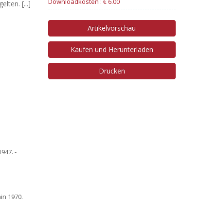
Downloadkosten : € 6.00
ten. [...]
Artikelvorschau
Kaufen und Herunterladen
Drucken
947. -
in 1970.