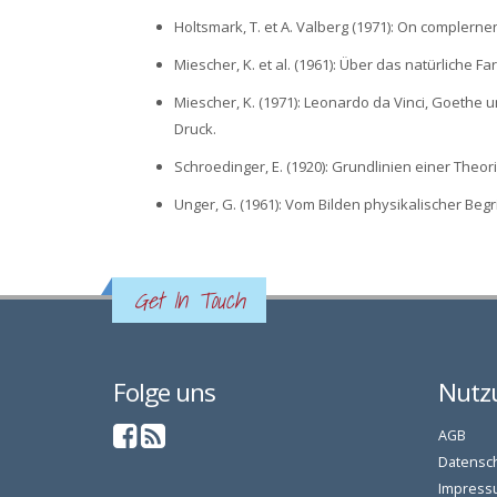
Holtsmark, T. et A. Valberg (1971): On complernen
Miescher, K. et al. (1961): Über das natürliche F
Miescher, K. (1971): Leonardo da Vinci, Goeth
Druck.
Schroedinger, E. (1920): Grundlinien einer Theo
Unger, G. (1961): Vom Bilden physikalischer Begriffe
Get In Touch
Folge uns
Nutz
AGB
Datensc
Impress