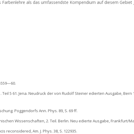
Farbenlehre als das umfassendste Kompendium auf diesem Gebiet gel
. 5559—60.
1. Teil 5 61. Jena. Neudruck der von Rudolf Steiner edierten Ausgabe, Bern 1
chung. Poggendorfs Ann. Phys. 89, S. 69 ff.
phischen Wissenschaften, 2. Teil. Berlin. Neu edierte Ausgabe, Frankfurt/Ma
is reconsidered, Am. J. Phys. 38, S. 122935.