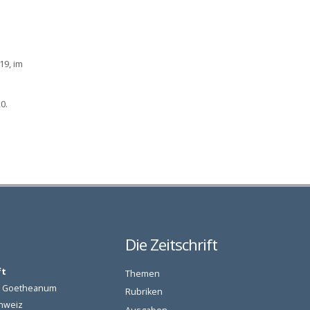
19, im
0.
Die Zeitschrift
ft
Themen
am Goetheanum
Rubriken
chweiz