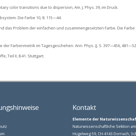
tary color transitions due to dispersion, Am. J. Phys. 39, im Druck.
arbsystem. Die Farbe 10, 8. 115—44.
e und das Problem der einfachen und zusammengesetzten Farbe. Die Farbe 
rie der Farbenmetrik im Tagesgeschehen. Ann. Phys. (J. S. 397—456, 481—52
, Teil II, 8.41. Stuttgart.
ungshinweise
Kontakt
Elemente der Naturwissenscha
hutz
Naturwissenschaftliche Sektion 
um
Hügelweg 59, CH-4143 Dornach, S