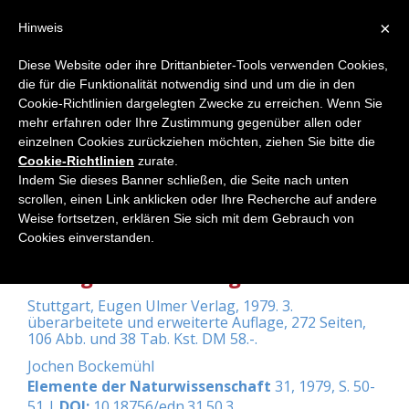
×
Hinweis
Diese Website oder ihre Drittanbieter-Tools verwenden Cookies,
die für die Funktionalität notwendig sind und um die in den
Home
Cookie-Richtlinien dargelegten Zwecke zu erreichen. Wenn Sie
mehr erfahren oder Ihre Zustimmung gegenüber allen oder
einzelnen Cookies zurückziehen möchten, ziehen Sie bitte die
Cookie-Richtlinien
zurate.
Eimern, Josef van/Hans Häckel:
Indem Sie dieses Banner schließen, die Seite nach unten
Wetter und Klimakunde. Für
scrollen, einen Link anklicken oder Ihre Recherche auf andere
Weise fortsetzen, erklären Sie sich mit dem Gebrauch von
Landwirte, Gärtner, Winzer und
Cookies einverstanden.
Landschaftspfleger. Ein Lehrbuch
der Agrarmeteorologie.
Stuttgart, Eugen Ulmer Verlag, 1979. 3.
überarbeitete und erweiterte Auflage, 272 Seiten,
106 Abb. und 38 Tab. Kst. DM 58.-.
Jochen Bockemühl
Elemente der Naturwissenschaft
31, 1979, S. 50-
51 |
DOI:
10.18756/edn.31.50.3