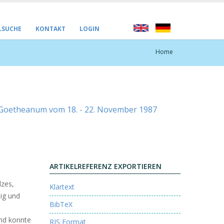
LSUCHE
KONTAKT
LOGIN
Home
 Goetheanum vom 18. - 22. November 1987
ARTIKELREFERENZ EXPORTIEREN
lzes,
Klartext
mig und
BibTeX
e
and konnte
RIS Format