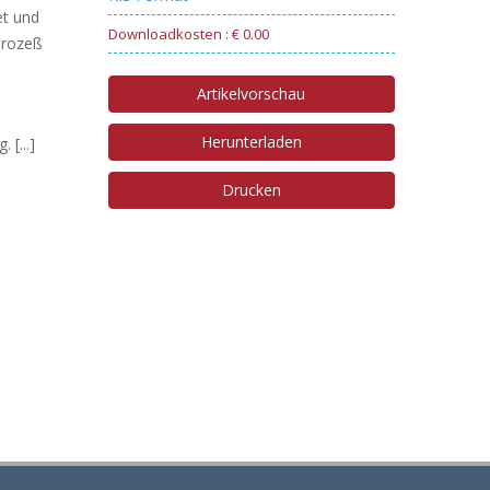
et und
Downloadkosten : € 0.00
Prozeß
Artikelvorschau
Herunterladen
[...]
Drucken