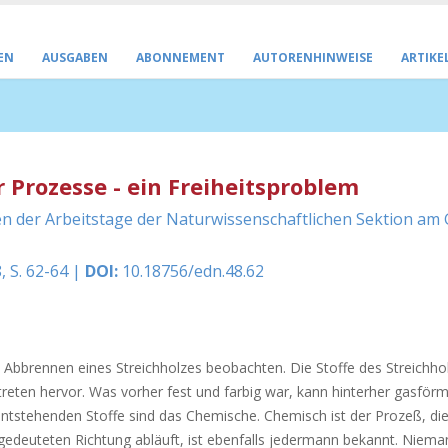
EN
AUSGABEN
ABONNEMENT
AUTORENHINWEISE
ARTIKE
Prozesse - ein Freiheitsproblem
der Arbeitstage der Naturwissenschaftlichen Sektion am
, S. 62-64 |
DOI:
10.18756/edn.48.62
Abbrennen eines Streichholzes beobachten. Die Stoffe des Streichho
reten hervor. Was vorher fest und farbig war, kann hinterher gasför
entstehenden Stoffe sind das Chemische. Chemisch ist der Prozeß, di
gedeuteten Richtung abläuft, ist ebenfalls jedermann bekannt. Niem