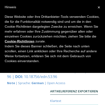
×
Hinweis
Diese Website oder ihre Drittanbieter-Tools verwenden Cookies,
die für die Funktionalität notwendig sind und um die in den
Home
Cookie-Richtlinien dargelegten Zwecke zu erreichen. Wenn Sie
mehr erfahren oder Ihre Zustimmung gegenüber allen oder
einzelnen Cookies zurückziehen möchten, ziehen Sie bitte die
Cookie-Richtlinien
zurate.
Korrigenda zu Elemente der
Indem Sie dieses Banner schließen, die Seite nach unten
Naturwissenschaft, Nr. 52, Heft
scrollen, einen Link anklicken oder Ihre Recherche auf andere
Weise fortsetzen, erklären Sie sich mit dem Gebrauch von
1/1990
Cookies einverstanden.
Redaktion
Elemente der Naturwissenschaft
53, 1990, S. 96-
96 |
DOI:
10.18756/edn.53.96
Note
| Sprache:
German
| Open Access
ARTIKELREFERENZ EXPORTIEREN
Klartext