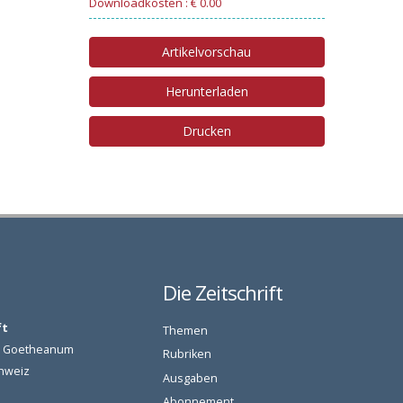
Downloadkosten : € 0.00
Artikelvorschau
Herunterladen
Drucken
Die Zeitschrift
ft
Themen
am Goetheanum
Rubriken
chweiz
Ausgaben
Abonnement