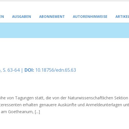
EN
AUSGABEN
ABONNEMENT
AUTORENHINWEISE
ARTIKE
, S. 63-64 |
DOI:
10.18756/edn.65.63
he von Tagungen statt, die von der Naturwissenschaftlichen Sektion
Interessenten erhalten genauere Auskünfte und Anmeldeunterlagen unt
 am Goetheanum, [...]