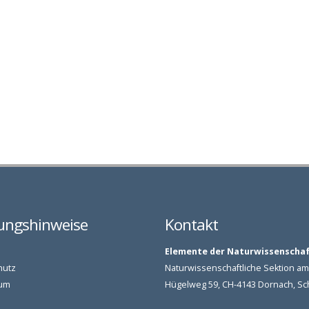
ungshinweise
Kontakt
Elemente der Naturwissenscha
hutz
Naturwissenschaftliche Sektion 
um
Hügelweg 59, CH-4143 Dornach, S