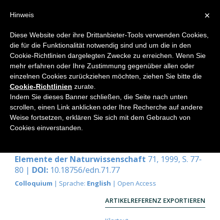
×
Hinweis
Diese Website oder ihre Drittanbieter-Tools verwenden Cookies,
die für die Funktionalität notwendig sind und um die in den
Home
Cookie-Richtlinien dargelegten Zwecke zu erreichen. Wenn Sie
mehr erfahren oder Ihre Zustimmung gegenüber allen oder
einzelnen Cookies zurückziehen möchten, ziehen Sie bitte die
Cookie-Richtlinien
zurate.
Design in Nature and Purpose in
Indem Sie dieses Banner schließen, die Seite nach unten
Language
scrollen, einen Link anklicken oder Ihre Recherche auf andere
Weise fortsetzen, erklären Sie sich mit dem Gebrauch von
An Indictment of the Darwinian Theory on Grounds
Cookies einverstanden.
of False Verbal Logic
Don Cruse
Elemente der Naturwissenschaft
71, 1999, S. 77-
80 |
DOI:
10.18756/edn.71.77
Colloquium
| Sprache:
English
| Open Access
ARTIKELREFERENZ EXPORTIEREN