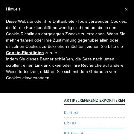
×
Hinweis
Diese Website oder ihre Drittanbieter-Tools verwenden Cookies,
die für die Funktionalität notwendig sind und um die in den
Home
Cookie-Richtlinien dargelegten Zwecke zu erreichen. Wenn Sie
mehr erfahren oder Ihre Zustimmung gegenüber allen oder
einzelnen Cookies zurückziehen möchten, ziehen Sie bitte die
Cookie-Richtlinien
zurate.
Wasser in Pumpen und Turbinen
Indem Sie dieses Banner schließen, die Seite nach unten
scrollen, einen Link anklicken oder Ihre Recherche auf andere
Christian Liess
Weise fortsetzen, erklären Sie sich mit dem Gebrauch von
Elemente der Naturwissenschaft
74, 2001, S. 52-
Cookies einverstanden.
61 |
DOI:
10.18756/edn.74.52
Article
| Sprache:
German
| €6.00
ARTIKELREFERENZ EXPORTIEREN
Klartext
BibTeX
RIS Format