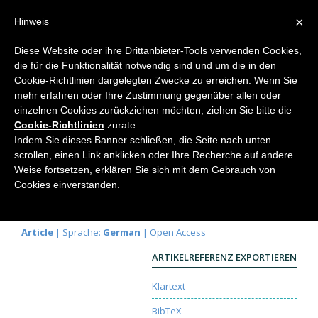
×
Hinweis
Diese Website oder ihre Drittanbieter-Tools verwenden Cookies,
die für die Funktionalität notwendig sind und um die in den
Home
Cookie-Richtlinien dargelegten Zwecke zu erreichen. Wenn Sie
mehr erfahren oder Ihre Zustimmung gegenüber allen oder
einzelnen Cookies zurückziehen möchten, ziehen Sie bitte die
Cookie-Richtlinien
zurate.
Die Grundversuchsanordnungen
Indem Sie dieses Banner schließen, die Seite nach unten
für die Lichtbeugung an Kanten
scrollen, einen Link anklicken oder Ihre Recherche auf andere
Weise fortsetzen, erklären Sie sich mit dem Gebrauch von
Hanspeter Seipp
Cookies einverstanden.
Elemente der Naturwissenschaft
76, 2002, S. 35-
50 |
DOI:
10.18756/edn.76.35
Article
| Sprache:
German
| Open Access
ARTIKELREFERENZ EXPORTIEREN
Klartext
BibTeX