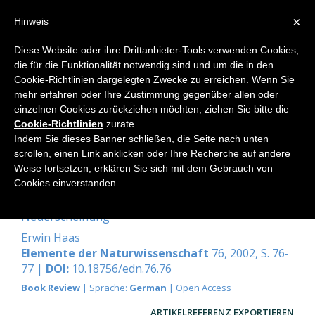
×
Hinweis
Diese Website oder ihre Drittanbieter-Tools verwenden Cookies,
die für die Funktionalität notwendig sind und um die in den
Home
Cookie-Richtlinien dargelegten Zwecke zu erreichen. Wenn Sie
mehr erfahren oder Ihre Zustimmung gegenüber allen oder
einzelnen Cookies zurückziehen möchten, ziehen Sie bitte die
Cookie-Richtlinien
zurate.
Erwin Haas (Hg.):
Indem Sie dieses Banner schließen, die Seite nach unten
Goetheanistische
scrollen, einen Link anklicken oder Ihre Recherche auf andere
Weise fortsetzen, erklären Sie sich mit dem Gebrauch von
Naturwissenschaft - eine
Cookies einverstanden.
Bibliographie 1921-2000.
Neuerscheinung
Erwin Haas
Elemente der Naturwissenschaft
76, 2002, S. 76-
77 |
DOI:
10.18756/edn.76.76
Book Review
| Sprache:
German
| Open Access
ARTIKELREFERENZ EXPORTIEREN