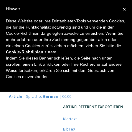
×
Hinweis
Diese Website oder ihre Drittanbieter-Tools verwenden Cookies,
die für die Funktionalität notwendig sind und um die in den
Home
Cookie-Richtlinien dargelegten Zwecke zu erreichen. Wenn Sie
mehr erfahren oder Ihre Zustimmung gegenüber allen oder
einzelnen Cookies zurückziehen möchten, ziehen Sie bitte die
Cookie-Richtlinien
zurate.
Formveränderungen reifender
Indem Sie dieses Banner schließen, die Seite nach unten
Mistelbeeren
scrollen, einen Link anklicken oder Ihre Recherche auf andere
Weise fortsetzen, erklären Sie sich mit dem Gebrauch von
Heidi Flückiger
,
Stephan Baumgartner
Cookies einverstanden.
Elemente der Naturwissenschaft
77, 2002, S. 2-
15 |
DOI:
10.18756/edn.77.2
Article
| Sprache:
German
| €6.00
ARTIKELREFERENZ EXPORTIEREN
Klartext
BibTeX