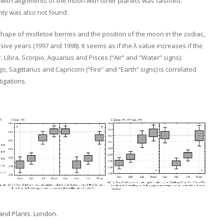
 with alignments of the moon with other planets was falsified.
vity was also not found.
shape of mistletoe berries and the position of the moon in the zodiac,
ive years (1997 and 1998). It seems as if the λ value increases if the
 Libra, Scorpio, Aquarius and Pisces (“Air” and “Water” signs).
go, Sagittarius and Capricorn (“Fire” and “Earth” signs) is correlated
tigations.
 and Plants. London.