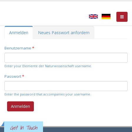
Primary tabs
Anmelden
(active
Neues Passwort anfordern
tab)
Benutzername
*
Enter your Elemente der Naturwissenschaft username.
Passwort
*
Enter the password that accompanies your username.
Get In Touch