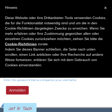
×
Hinweis
Diese Website oder ihre Drittanbieter-Tools verwenden Cookies,
die für die Funktionalität notwendig sind und um die in den
Primary tabs
Anmelden
(active
Neues Passwort anfordern
Cookie-Richtlinien dargelegten Zwecke zu erreichen. Wenn Sie
tab)
mehr erfahren oder Ihre Zustimmung gegenüber allen oder
einzelnen Cookies zurückziehen möchten, ziehen Sie bitte die
Benutzername
*
Cookie-Richtlinien
zurate.
Indem Sie dieses Banner schließen, die Seite nach unten
scrollen, einen Link anklicken oder Ihre Recherche auf andere
Enter your Elemente der Naturwissenschaft username.
Weise fortsetzen, erklären Sie sich mit dem Gebrauch von
Passwort
*
Cookies einverstanden.
Enter the password that accompanies your username.
Get In Touch