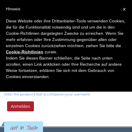
×
Hinweis
Diese Website oder ihre Drittanbieter-Tools verwenden Cookies,
die für die Funktionalität notwendig sind und um die in den
Primary tabs
Anmelden
(active
Neues Passwort anfordern
Cookie-Richtlinien dargelegten Zwecke zu erreichen. Wenn Sie
tab)
mehr erfahren oder Ihre Zustimmung gegenüber allen oder
einzelnen Cookies zurückziehen möchten, ziehen Sie bitte die
Benutzername
*
Cookie-Richtlinien
zurate.
Indem Sie dieses Banner schließen, die Seite nach unten
scrollen, einen Link anklicken oder Ihre Recherche auf andere
Enter your Elemente der Naturwissenschaft username.
Weise fortsetzen, erklären Sie sich mit dem Gebrauch von
Passwort
*
Cookies einverstanden.
Enter the password that accompanies your username.
Get In Touch